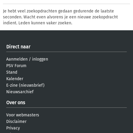
Je hebt veel zoekopdrachten gedaan gedurende de laatste
seconden. Wacht even alvorens je een nieuwe zoekopdracht
indient. Leden kunnen vaker zoeken.
Direct naar
Aanmelden
/
inloggen
PSV Forum
Stand
Kalender
E-zine (nieuwsbrief)
Nieuwsarchief
Over ons
Voor webmasters
Disclaimer
Privacy