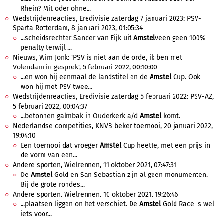
Rhein? Mit oder ohne...
Wedstrijdenreacties, Eredivisie zaterdag 7 januari 2023: PSV-
Sparta Rotterdam, 8 januari 2023, 01:05:34
...scheidsrechter Sander van Eijk uit
Amstel
veen geen 100%
penalty terwijl ...
Nieuws, Wim Jonk: 'PSV is niet aan de orde, ik ben met
Volendam in gesprek', 5 februari 2022, 00:10:00
...en won hij eenmaal de landstitel en de
Amstel
Cup. Ook
won hij met PSV twee...
Wedstrijdenreacties, Eredivisie zaterdag 5 februari 2022: PSV-AZ,
5 februari 2022, 00:04:37
...betonnen galmbak in Ouderkerk a/d
Amstel
komt.
Nederlandse competities, KNVB beker toernooi, 20 januari 2022,
19:04:10
Een toernooi dat vroeger
Amstel
Cup heette, met een prijs in
de vorm van een...
Andere sporten, Wielrennen, 11 oktober 2021, 07:47:31
De
Amstel
Gold en San Sebastian zijn al geen monumenten.
Bij de grote rondes...
Andere sporten, Wielrennen, 10 oktober 2021, 19:26:46
...plaatsen liggen on het verschiet. De
Amstel
Gold Race is wel
iets voor...