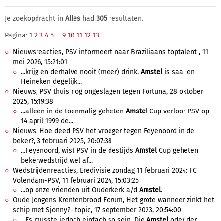
Je zoekopdracht in
Alles
had
305
resultaten.
Pagina: 1
2
3
4
5
...
9
10
11
12
13
Nieuwsreacties, PSV informeert naar Braziliaans toptalent , 11
mei 2026, 15:21:01
...krijg en derhalve nooit (meer) drink.
Amstel
is saai en
Heineken degelijk...
Nieuws, PSV thuis nog ongeslagen tegen Fortuna, 28 oktober
2025, 15:19:38
...alleen in de toenmalig geheten
Amstel
Cup verloor PSV op
14 april 1999 de...
Nieuws, Hoe deed PSV het vroeger tegen Feyenoord in de
beker?, 3 februari 2025, 20:07:38
...Feyenoord, wist PSV in de destijds
Amstel
Cup geheten
bekerwedstrijd wel af...
Wedstrijdenreacties, Eredivisie zondag 11 februari 2024: FC
Volendam-PSV, 11 februari 2024, 15:03:25
...op onze vrienden uit Ouderkerk a/d
Amstel
.
Oude Jongens Krentenbrood Forum, Het grote wanneer zinkt het
schip met Sjonny?- topic, 17 september 2023, 20:54:00
...Es musste jedoch einfach so sein. Die
Amstel
oder der