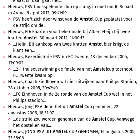
Maas. En daar gaat het...
Nieuws, PSV thuisspelende club op 5 aug. in duel om JC Schaal
in Arena, 9 april 2012, 09:41:09
PSV heeft zich door winst van de
Amstel
Cup geplaatst voor
de strijd om de...
Nieuws, ED: Kaarten voor bekerfinale bij Albert Heijn bij twee
kratten
Amstel
, 30 maart 2012, 14:00:13
...Heijn. Bij aankoop van twee kratten
Amstel
bier krijgt de
klant een...
Nieuws, Bekerhistorie PSV en FC Twente, 18 december 2005,
13:09:02
...2-1 thuisoverwinning de finale van het
Amstel
cup toernooi.
FC Twente kwam op...
Nieuws, Coach Eindhoven wil niet uitwijken naar Philips Stadion,
28 oktober 2005, 20:42:40
...FC Eindhoven in de 2e ronde van de
Amstel
Cup wel in het
Philips stadion...
Nieuws, Jong PSV definitief uit
Amstel
Cup genomen, 22
augustus 2005, 18:31:07
...de strijd zou worden genomen van de
Amstel
Cup. Vanwege
het opstellen van...
Nieuws, JONG PSV UIT
AMSTEL
CUP GENOMEN, 14 augustus 2005,
23:38:06