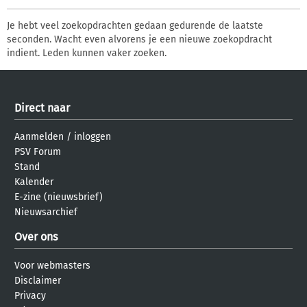
Je hebt veel zoekopdrachten gedaan gedurende de laatste
seconden. Wacht even alvorens je een nieuwe zoekopdracht
indient. Leden kunnen vaker zoeken.
Direct naar
Aanmelden
/
inloggen
PSV Forum
Stand
Kalender
E-zine (nieuwsbrief)
Nieuwsarchief
Over ons
Voor webmasters
Disclaimer
Privacy