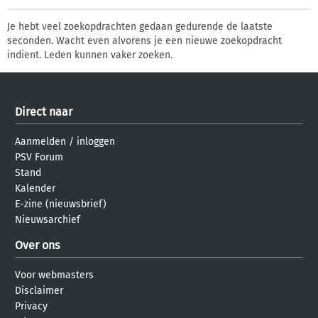
Je hebt veel zoekopdrachten gedaan gedurende de laatste
seconden. Wacht even alvorens je een nieuwe zoekopdracht
indient. Leden kunnen vaker zoeken.
Direct naar
Aanmelden
/
inloggen
PSV Forum
Stand
Kalender
E-zine (nieuwsbrief)
Nieuwsarchief
Over ons
Voor webmasters
Disclaimer
Privacy