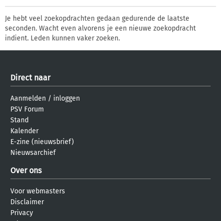
Je hebt veel zoekopdrachten gedaan gedurende de laatste
seconden. Wacht even alvorens je een nieuwe zoekopdracht
indient. Leden kunnen vaker zoeken.
Direct naar
Aanmelden
/
inloggen
PSV Forum
Stand
Kalender
E-zine (nieuwsbrief)
Nieuwsarchief
Over ons
Voor webmasters
Disclaimer
Privacy