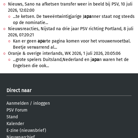
Nieuws, Sano na afketsen transfer weer in beeld bij PSV, 10 juli
2026, 12:02:00
...te ketsen. De tweeëntwintigjarige J
apa
nner staat nog steeds
op de nominatie...
Nieuwsreacties, Nijstad na drie jaar PSV richting Portland, 8 juli
2026, 07:20:21
Kan er geen
apa
rte pagina komen voor het vrouwenvoetbal.
Beetje verwarrend al...
Oranje & overige interlands, WK 2026, 1 juli 2026, 20:05:06
...grote spelers Duitsland,Nederland en j
apa
n waren het de
Engelsen die ook...
Direct naar
Aanmelden
/
inloggen
PSV Forum
Stand
Kalender
E-zine (nieuwsbrief)
Nieuwsarchief