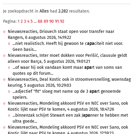
Je zoekopdracht in
Alles
had
2.282
resultaten.
Pagina: 1
2
3
4
5
...
88
89
90
91
92
Nieuwsreacties, Driouech staat open voor transfer naar
Rangers, 6 augustus 2026, 14:19:22
...niet realistisch. Heeft hij gewoon te c
apa
citeit niet voor.
Geen basis...
Nieuwsreacties, Inter moet dokken voor Perišić, clausule geldt
alleen voor Barça, 5 augustus 2026, 19:01:21
...of waar hij ook vandaan komt maar
apa
rt van soms van
quotes op dit forum...
Nieuwsreacties, Deal Kostic ook in stroomversnelling, woensdag
keuring, 5 augustus 2026, 10:29:03
...adjectief "fit" sloeg met name op de 3
apa
rt genoemde
spelers.
Nieuwsreacties, Mondeling akkoord PSV en NEC over Sano, ook
Kostic lijkt naar PSV te komen, 4 augustus 2026, 18:47:26
...binnenzak schijnt Stewart een zak J
apa
nner te hebben met
ultra goede...
Nieuwsreacties, Mondeling akkoord PSV en NEC over Sano, ook
Kostic lijkt naar PSV te komen, 4 augustus 2026, 17:59:23