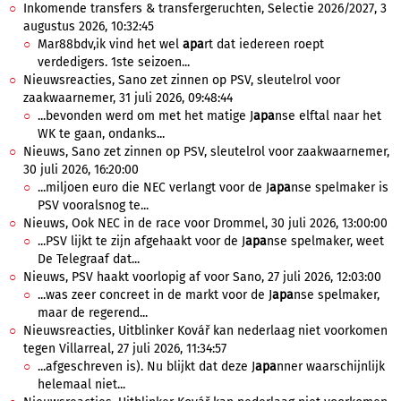
Inkomende transfers & transfergeruchten, Selectie 2026/2027, 3
augustus 2026, 10:32:45
Mar88bdv,ik vind het wel
apa
rt dat iedereen roept
verdedigers. 1ste seizoen...
Nieuwsreacties, Sano zet zinnen op PSV, sleutelrol voor
zaakwaarnemer, 31 juli 2026, 09:48:44
...bevonden werd om met het matige J
apa
nse elftal naar het
WK te gaan, ondanks...
Nieuws, Sano zet zinnen op PSV, sleutelrol voor zaakwaarnemer,
30 juli 2026, 16:20:00
...miljoen euro die NEC verlangt voor de J
apa
nse spelmaker is
PSV vooralsnog te...
Nieuws, Ook NEC in de race voor Drommel, 30 juli 2026, 13:00:00
...PSV lijkt te zijn afgehaakt voor de J
apa
nse spelmaker, weet
De Telegraaf dat...
Nieuws, PSV haakt voorlopig af voor Sano, 27 juli 2026, 12:03:00
...was zeer concreet in de markt voor de J
apa
nse spelmaker,
maar de regerend...
Nieuwsreacties, Uitblinker Kovář kan nederlaag niet voorkomen
tegen Villarreal, 27 juli 2026, 11:34:57
...afgeschreven is). Nu blijkt dat deze J
apa
nner waarschijnlijk
helemaal niet...