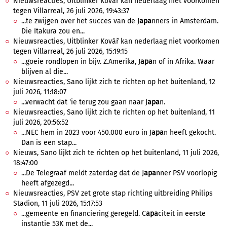
Nieuwsreacties, Uitblinker Kovář kan nederlaag niet voorkomen
tegen Villarreal, 26 juli 2026, 19:43:37
...te zwijgen over het succes van de J
apa
nners in Amsterdam.
Die Itakura zou en...
Nieuwsreacties, Uitblinker Kovář kan nederlaag niet voorkomen
tegen Villarreal, 26 juli 2026, 15:19:15
...goeie rondlopen in bijv. Z.Amerika, J
apa
n of in Afrika. Waar
blijven al die...
Nieuwsreacties, Sano lijkt zich te richten op het buitenland, 12
juli 2026, 11:18:07
...verwacht dat 'ie terug zou gaan naar J
apa
n.
Nieuwsreacties, Sano lijkt zich te richten op het buitenland, 11
juli 2026, 20:56:52
...NEC hem in 2023 voor 450.000 euro in J
apa
n heeft gekocht.
Dan is een stap...
Nieuws, Sano lijkt zich te richten op het buitenland, 11 juli 2026,
18:47:00
...De Telegraaf meldt zaterdag dat de J
apa
nner PSV voorlopig
heeft afgezegd...
Nieuwsreacties, PSV zet grote stap richting uitbreiding Philips
Stadion, 11 juli 2026, 15:17:53
...gemeente en financiering geregeld. C
apa
citeit in eerste
instantie 53K met de...