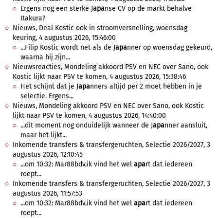
Ergens nog een sterke J
apa
nse CV op de markt behalve
Itakura?
Nieuws, Deal Kostic ook in stroomversnelling, woensdag
keuring, 4 augustus 2026, 15:46:00
...Filip Kostic wordt net als de J
apa
nner op woensdag gekeurd,
waarna hij zijn...
Nieuwsreacties, Mondeling akkoord PSV en NEC over Sano, ook
Kostic lijkt naar PSV te komen, 4 augustus 2026, 15:38:46
Het schijnt dat je J
apa
nners altijd per 2 moet hebben in je
selectie. Ergens...
Nieuws, Mondeling akkoord PSV en NEC over Sano, ook Kostic
lijkt naar PSV te komen, 4 augustus 2026, 14:40:00
...dit moment nog onduidelijk wanneer de J
apa
nner aansluit,
maar het lijkt...
Inkomende transfers & transfergeruchten, Selectie 2026/2027, 3
augustus 2026, 12:10:45
...om 10:32: Mar88bdv,ik vind het wel
apa
rt dat iedereen
roept...
Inkomende transfers & transfergeruchten, Selectie 2026/2027, 3
augustus 2026, 11:57:53
...om 10:32: Mar88bdv,ik vind het wel
apa
rt dat iedereen
roept...