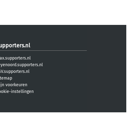
upporters.nl
ax.supporters.nl
eyenoord.supporters.nl
V.supporters.nl
itemap
ijn voorkeuren
ookie-instellingen