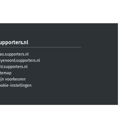
upporters.nl
ax.supporters.nl
eyenoord.supporters.nl
V.supporters.nl
itemap
ijn voorkeuren
ookie-instellingen