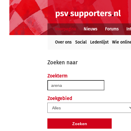
Voorpagina
Nieuws
Forums
In
Over ons
Social
Ledenlijst
Wie onlin
Zoeken naar
Zoekterm
Zoekgebied