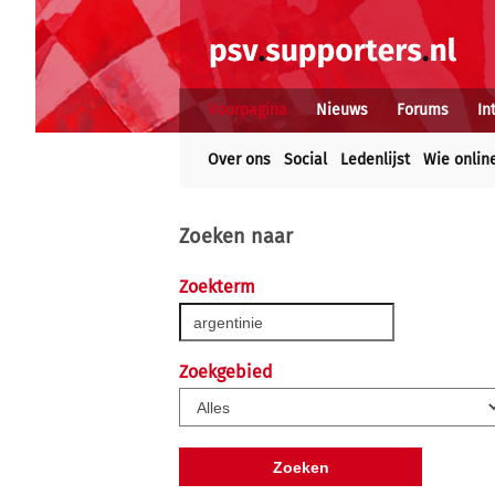
Voorpagina
Nieuws
Forums
In
Over ons
Social
Ledenlijst
Wie onlin
Zoeken naar
Zoekterm
Zoekgebied