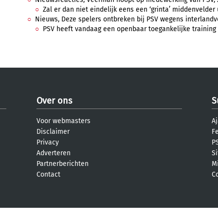
Zal er dan niet eindelijk eens een ‘grinta’ middenvelder u
Nieuws, Deze spelers ontbreken bij PSV wegens interlandver
PSV heeft vandaag een openbaar toegankelijke training a
Over ons
S
Voor webmasters
Aj
Disclaimer
F
Privacy
PS
Adverteren
S
Partnerberichten
M
Contact
C