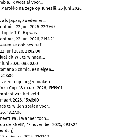
bia. Ik weet al voor...
 Marokko na zege op Tunesië, 26 juni 2026,
 als Japan, Zweden en...
tinië, 22 juni 2026, 22:37:45
bij de 1-0. Hij was...
inië, 22 juni 2026, 21:14:21
ren ze ook positief....
2 juni 2026, 21:02:00
uel dit WK te winnen....
 juni 2026, 08:00:00
Romano Schmid, een eigen...
7:28:00
 ze zich op mogen maken...
ika Cup, 18 maart 2026, 15:59:01
rotest van het veld...
maart 2026, 15:46:00
s te willen spelen voor...
26, 18:27:00
heeft Paul Wanner toch...
op de KNVB", 17 november 2025, 09:17:27
orde ;)
 augustus 2025, 22:32:12