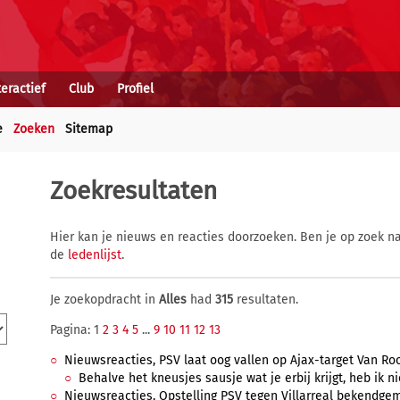
teractief
Club
Profiel
e
Zoeken
Sitemap
Zoekresultaten
Hier kan je nieuws en reacties doorzoeken. Ben je op zoek na
de
ledenlijst
.
Je zoekopdracht in
Alles
had
315
resultaten.
Pagina: 1
2
3
4
5
...
9
10
11
12
13
Nieuwsreacties, PSV laat oog vallen op Ajax-target Van Rooij,
Behalve het kneusjes sausje wat je erbij krijgt, heb ik ni
Nieuwsreacties, Opstelling PSV tegen Villarreal bekendgemaa