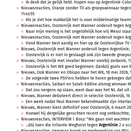
Ik denk dat je gelijk hebt. Hopen nou op Argentinië-Colom
Nieuwsreacties, Oranje zonder Til als groepswinnaar tegen
11:43:55
Als je ziet hoe makkelijk het is voor middelmatige teams
Nieuwsreacties, Oostenrijk met Wanner onderuit tegen Argen
Naar mijn mening is het ongelofelijk hoe vrij Messi staat 
Nieuwsreacties, Oostenrijk met Wanner onderuit tegen Argent
Vond Wanner best aardig en hier op de Oostenrijkse TV wa
Nieuws, Oostenrijk met Wanner onderuit tegen Argentinië, 2
Oostenrijk is er niet in geslaagd ook zijn tweede groepsd
Nieuws, Oostenrijk met invaller Wanner voorbij Jordanië, 17
Oostenrijk is het WK goed begonnen. Dankzij goals van 
Nieuws, Ook Wanner en Obispo naar het WK, 18 mei 2026, 1
De volgende twee PSV'ers hebben te horen gekregen dat
Nieuwsreacties, Saibari en Salah-Eddine alsnog winnaar Afr
Dat zou nergens op slaan, want daar was het NL dat uit p
Nieuws, Wanner debuteert direct in selectie Oostenrijk, 16 
Een week nadat Paul Wanner bekendmaakte zijn interland
Nieuws, Wanner kiest definitief voor Oostenrijk, 6 maart 20
Hoewel hij dergelijke geruchten recent nog ontkrachtte, 
Nieuwsreacties, INTERVIEW | Bosz: "We gaan niet wachten 
...blij toen die irritante Weghorst tegen
Argentinie
2 x sco
Nieuwsreacties, Veerman hoopt op medewerking van PSV, 29