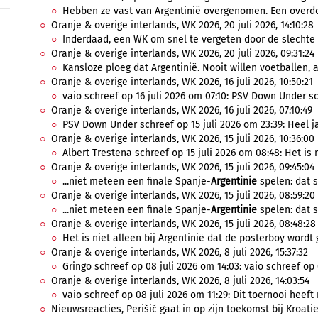
Hebben ze vast van Argentinië overgenomen. Een overdosi
Oranje & overige interlands, WK 2026, 20 juli 2026, 14:10:28
Inderdaad, een WK om snel te vergeten door de slechte p
Oranje & overige interlands, WK 2026, 20 juli 2026, 09:31:24
Kansloze ploeg dat Argentinië. Nooit willen voetballen, a
Oranje & overige interlands, WK 2026, 16 juli 2026, 10:50:21
vaio schreef op 16 juli 2026 om 07:10: PSV Down Under schr
Oranje & overige interlands, WK 2026, 16 juli 2026, 07:10:49
PSV Down Under schreef op 15 juli 2026 om 23:39: Heel ja
Oranje & overige interlands, WK 2026, 15 juli 2026, 10:36:00
Albert Trestena schreef op 15 juli 2026 om 08:48: Het is ni
Oranje & overige interlands, WK 2026, 15 juli 2026, 09:45:04
...niet meteen een finale Spanje-
Argentinie
spelen: dat s
Oranje & overige interlands, WK 2026, 15 juli 2026, 08:59:20
...niet meteen een finale Spanje-
Argentinie
spelen: dat s
Oranje & overige interlands, WK 2026, 15 juli 2026, 08:48:28
Het is niet alleen bij Argentinië dat de posterboy wordt g
Oranje & overige interlands, WK 2026, 8 juli 2026, 15:37:32
Gringo schreef op 08 juli 2026 om 14:03: vaio schreef op 0
Oranje & overige interlands, WK 2026, 8 juli 2026, 14:03:54
vaio schreef op 08 juli 2026 om 11:29: Dit toernooi heeft 
Nieuwsreacties, Perišić gaat in op zijn toekomst bij Kroatië, 