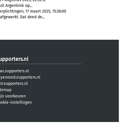
it Argentinië op...
plichtingen, 17 maart 2025, 15:36:00
fgewerkt. Dat deed de...
upporters.nl
ax.supporters.nl
eyenoord.supporters.nl
V.supporters.nl
itemap
ijn voorkeuren
ookie-instellingen