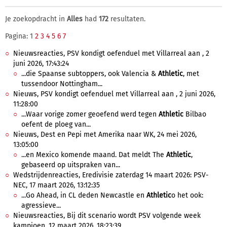
Je zoekopdracht in
Alles
had
172
resultaten.
Pagina: 1
2
3
4
5
6
7
Nieuwsreacties, PSV kondigt oefenduel met Villarreal aan , 2
juni 2026, 17:43:24
...die Spaanse subtoppers, ook Valencia &
Athletic
, met
tussendoor Nottingham...
Nieuws, PSV kondigt oefenduel met Villarreal aan , 2 juni 2026,
11:28:00
...Waar vorige zomer geoefend werd tegen
Athletic
Bilbao
oefent de ploeg van...
Nieuws, Dest en Pepi met Amerika naar WK, 24 mei 2026,
13:05:00
...en Mexico komende maand. Dat meldt The
Athletic
,
gebaseerd op uitspraken van...
Wedstrijdenreacties, Eredivisie zaterdag 14 maart 2026: PSV-
NEC, 17 maart 2026, 13:12:35
...Go Ahead, in CL deden Newcastle en
Athletic
o het ook:
agressieve...
Nieuwsreacties, Bij dit scenario wordt PSV volgende week
kampioen, 12 maart 2026, 18:23:39