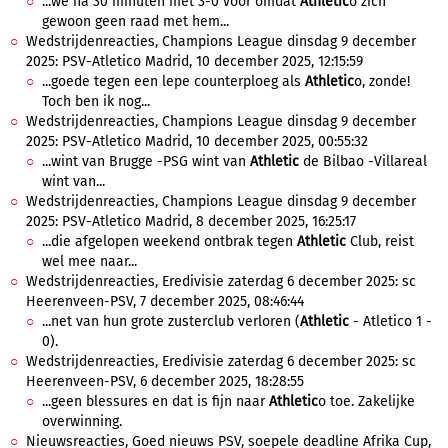
...we na 30 minuten met 3-0 voor omdat
Athletic
o zich
gewoon geen raad met hem...
Wedstrijdenreacties, Champions League dinsdag 9 december
2025: PSV-Atletico Madrid, 10 december 2025, 12:15:59
...goede tegen een lepe counterploeg als
Athletic
o, zonde!
Toch ben ik nog...
Wedstrijdenreacties, Champions League dinsdag 9 december
2025: PSV-Atletico Madrid, 10 december 2025, 00:55:32
...wint van Brugge -PSG wint van
Athletic
de Bilbao -Villareal
wint van...
Wedstrijdenreacties, Champions League dinsdag 9 december
2025: PSV-Atletico Madrid, 8 december 2025, 16:25:17
...die afgelopen weekend ontbrak tegen
Athletic
Club, reist
wel mee naar...
Wedstrijdenreacties, Eredivisie zaterdag 6 december 2025: sc
Heerenveen-PSV, 7 december 2025, 08:46:44
...net van hun grote zusterclub verloren (
Athletic
- Atletico 1 -
0).
Wedstrijdenreacties, Eredivisie zaterdag 6 december 2025: sc
Heerenveen-PSV, 6 december 2025, 18:28:55
...geen blessures en dat is fijn naar
Athletic
o toe. Zakelijke
overwinning.
Nieuwsreacties, Goed nieuws PSV, soepele deadline Afrika Cup,