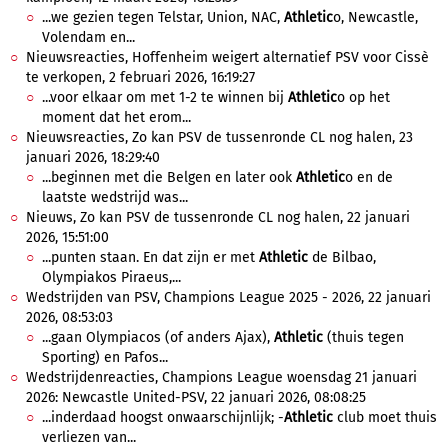
...we gezien tegen Telstar, Union, NAC,
Athletic
o, Newcastle,
Volendam en...
Nieuwsreacties, Hoffenheim weigert alternatief PSV voor Cissè
te verkopen, 2 februari 2026, 16:19:27
...voor elkaar om met 1-2 te winnen bij
Athletic
o op het
moment dat het erom...
Nieuwsreacties, Zo kan PSV de tussenronde CL nog halen, 23
januari 2026, 18:29:40
...beginnen met die Belgen en later ook
Athletic
o en de
laatste wedstrijd was...
Nieuws, Zo kan PSV de tussenronde CL nog halen, 22 januari
2026, 15:51:00
...punten staan. En dat zijn er met
Athletic
de Bilbao,
Olympiakos Piraeus,...
Wedstrijden van PSV, Champions League 2025 - 2026, 22 januari
2026, 08:53:03
...gaan Olympiacos (of anders Ajax),
Athletic
(thuis tegen
Sporting) en Pafos...
Wedstrijdenreacties, Champions League woensdag 21 januari
2026: Newcastle United-PSV, 22 januari 2026, 08:08:25
...inderdaad hoogst onwaarschijnlijk; -
Athletic
club moet thuis
verliezen van...