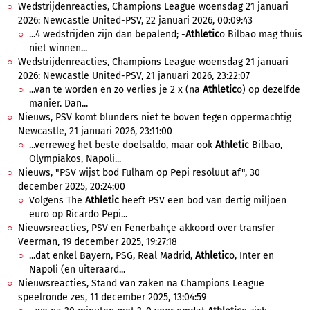
Wedstrijdenreacties, Champions League woensdag 21 januari
2026: Newcastle United-PSV, 22 januari 2026, 00:09:43
...4 wedstrijden zijn dan bepalend; -
Athletic
o Bilbao mag thuis
niet winnen...
Wedstrijdenreacties, Champions League woensdag 21 januari
2026: Newcastle United-PSV, 21 januari 2026, 23:22:07
...van te worden en zo verlies je 2 x (na
Athletic
o) op dezelfde
manier. Dan...
Nieuws, PSV komt blunders niet te boven tegen oppermachtig
Newcastle, 21 januari 2026, 23:11:00
...verreweg het beste doelsaldo, maar ook
Athletic
Bilbao,
Olympiakos, Napoli...
Nieuws, "PSV wijst bod Fulham op Pepi resoluut af", 30
december 2025, 20:24:00
Volgens The
Athletic
heeft PSV een bod van dertig miljoen
euro op Ricardo Pepi...
Nieuwsreacties, PSV en Fenerbahçe akkoord over transfer
Veerman, 19 december 2025, 19:27:18
...dat enkel Bayern, PSG, Real Madrid,
Athletic
o, Inter en
Napoli (en uiteraard...
Nieuwsreacties, Stand van zaken na Champions League
speelronde zes, 11 december 2025, 13:04:59