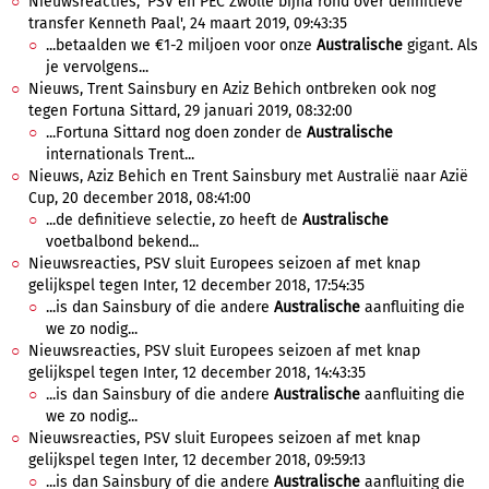
Nieuwsreacties, 'PSV en PEC Zwolle bijna rond over definitieve
transfer Kenneth Paal', 24 maart 2019, 09:43:35
...betaalden we €1-2 miljoen voor onze
Australische
gigant. Als
je vervolgens...
Nieuws, Trent Sainsbury en Aziz Behich ontbreken ook nog
tegen Fortuna Sittard, 29 januari 2019, 08:32:00
...Fortuna Sittard nog doen zonder de
Australische
internationals Trent...
Nieuws, Aziz Behich en Trent Sainsbury met Australië naar Azië
Cup, 20 december 2018, 08:41:00
...de definitieve selectie, zo heeft de
Australische
voetbalbond bekend...
Nieuwsreacties, PSV sluit Europees seizoen af met knap
gelijkspel tegen Inter, 12 december 2018, 17:54:35
...is dan Sainsbury of die andere
Australische
aanfluiting die
we zo nodig...
Nieuwsreacties, PSV sluit Europees seizoen af met knap
gelijkspel tegen Inter, 12 december 2018, 14:43:35
...is dan Sainsbury of die andere
Australische
aanfluiting die
we zo nodig...
Nieuwsreacties, PSV sluit Europees seizoen af met knap
gelijkspel tegen Inter, 12 december 2018, 09:59:13
...is dan Sainsbury of die andere
Australische
aanfluiting die