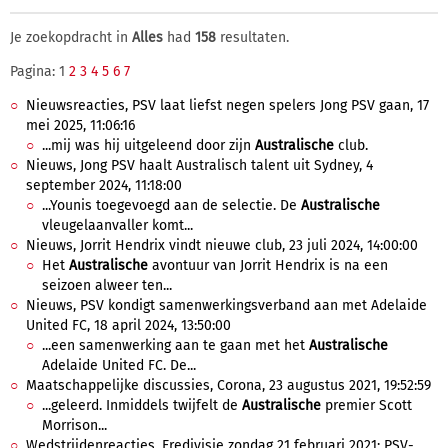
Je zoekopdracht in
Alles
had
158
resultaten.
Pagina: 1
2
3
4
5
6
7
Nieuwsreacties, PSV laat liefst negen spelers Jong PSV gaan, 17
mei 2025, 11:06:16
...mij was hij uitgeleend door zijn
Australische
club.
Nieuws, Jong PSV haalt Australisch talent uit Sydney, 4
september 2024, 11:18:00
...Younis toegevoegd aan de selectie. De
Australische
vleugelaanvaller komt...
Nieuws, Jorrit Hendrix vindt nieuwe club, 23 juli 2024, 14:00:00
Het
Australische
avontuur van Jorrit Hendrix is na een
seizoen alweer ten...
Nieuws, PSV kondigt samenwerkingsverband aan met Adelaide
United FC, 18 april 2024, 13:50:00
...een samenwerking aan te gaan met het
Australische
Adelaide United FC. De...
Maatschappelijke discussies, Corona, 23 augustus 2021, 19:52:59
...geleerd. Inmiddels twijfelt de
Australische
premier Scott
Morrison...
Wedstrijdenreacties, Eredivisie zondag 21 februari 2021: PSV-