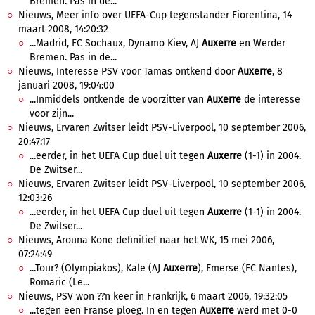
Bremen. Pas in de...
Nieuws, Meer info over UEFA-Cup tegenstander Fiorentina, 14
maart 2008, 14:20:32
...Madrid, FC Sochaux, Dynamo Kiev, AJ
Auxerre
en Werder
Bremen. Pas in de...
Nieuws, Interesse PSV voor Tamas ontkend door
Auxerre
, 8
januari 2008, 19:04:00
...Inmiddels ontkende de voorzitter van
Auxerre
de interesse
voor zijn...
Nieuws, Ervaren Zwitser leidt PSV-Liverpool, 10 september 2006,
20:47:17
...eerder, in het UEFA Cup duel uit tegen
Auxerre
(1-1) in 2004.
De Zwitser...
Nieuws, Ervaren Zwitser leidt PSV-Liverpool, 10 september 2006,
12:03:26
...eerder, in het UEFA Cup duel uit tegen
Auxerre
(1-1) in 2004.
De Zwitser...
Nieuws, Arouna Kone definitief naar het WK, 15 mei 2006,
07:24:49
...Tour? (Olympiakos), Kale (AJ
Auxerre
), Emerse (FC Nantes),
Romaric (Le...
Nieuws, PSV won ??n keer in Frankrijk, 6 maart 2006, 19:32:05
...tegen een Franse ploeg. In en tegen
Auxerre
werd met 0-0