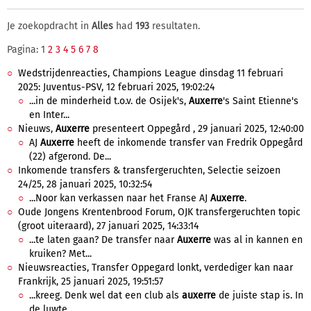
Je zoekopdracht in
Alles
had
193
resultaten.
Pagina: 1
2
3
4
5
6
7
8
Wedstrijdenreacties, Champions League dinsdag 11 februari
2025: Juventus-PSV, 12 februari 2025, 19:02:24
...in de minderheid t.o.v. de Osijek's,
Auxerre
's Saint Etienne's
en Inter...
Nieuws,
Auxerre
presenteert Oppegård , 29 januari 2025, 12:40:00
AJ
Auxerre
heeft de inkomende transfer van Fredrik Oppegård
(22) afgerond. De...
Inkomende transfers & transfergeruchten, Selectie seizoen
24/25, 28 januari 2025, 10:32:54
...Noor kan verkassen naar het Franse AJ
Auxerre
.
Oude Jongens Krentenbrood Forum, OJK transfergeruchten topic
(groot uiteraard), 27 januari 2025, 14:33:14
...te laten gaan? De transfer naar
Auxerre
was al in kannen en
kruiken? Met...
Nieuwsreacties, Transfer Oppegard lonkt, verdediger kan naar
Frankrijk, 25 januari 2025, 19:51:57
...kreeg. Denk wel dat een club als
auxerre
de juiste stap is. In
de luwte...