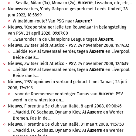
...Sevilla, Milan (3x), Monaco (2x),
Auxerre
, Lissabon, etc, etc,...
Nieuwsreacties, 'Cody Gakpo in gesprek met Leeds United', 28
juni 2022, 18:58:19
Wijnaldum-route? Van PSG naar
Auxerre
?
Nieuws, 'Keeperstrainer Jelle ten Rouwelaar in belangstelling
van PSV', 21 april 2020, 09:07:00
...waaronder in de Champions League tegen
Auxerre
.
Nieuws, Zwitser leidt Atletico - PSV, 24 november 2008, 19:14:32
...leidde PSV al tweemaal eerder, tegen
Auxerre
en Liverpool.
Beide duels...
Nieuws, Zwitser leidt Atletico - PSV, 24 november 2008, 12:16:19
...leidde PSV al tweemaal eerder, tegen
Auxerre
en Liverpool.
Beide duels...
Nieuws, 'PSV opnieuw in verband gebracht met Tamas', 25 juli
2008, 17:43:13
...voor de Roemeense verdediger Tamas van
Auxerre
. PSV
werd in de winterstop en...
Nieuws, Fiorentina 5e club van Italië, 8 april 2008, 09:00:46
...Madrid, FC Sochaux, Dynamo Kiev, AJ
Auxerre
en Werder
Bremen. Pas in de...
Nieuws, Fiorentina 5e club van Italië, 31 maart 2008, 11:57:53
...Madrid, FC Sochaux, Dynamo Kiev, AJ
Auxerre
en Werder