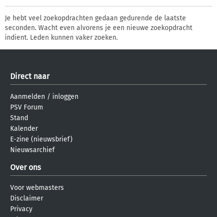
Je hebt veel zoekopdrachten gedaan gedurende de laatste
seconden. Wacht even alvorens je een nieuwe zoekopdracht
indient. Leden kunnen vaker zoeken.
Direct naar
Aanmelden
/
inloggen
PSV Forum
Stand
Kalender
E-zine (nieuwsbrief)
Nieuwsarchief
Over ons
Voor webmasters
Disclaimer
Privacy