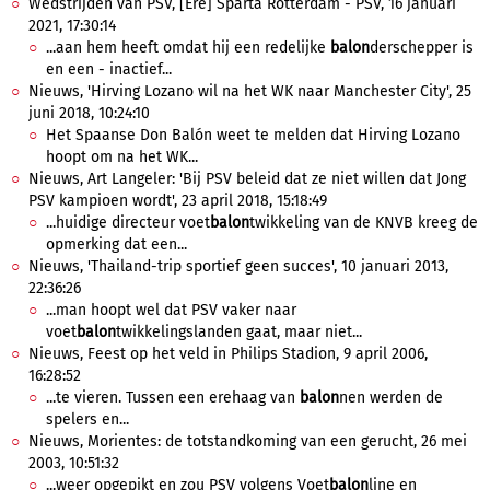
Wedstrijden van PSV, [Ere] Sparta Rotterdam - PSV, 16 januari
2021, 17:30:14
...aan hem heeft omdat hij een redelijke
balon
derschepper is
en een - inactief...
Nieuws, 'Hirving Lozano wil na het WK naar Manchester City', 25
juni 2018, 10:24:10
Het Spaanse Don Balón weet te melden dat Hirving Lozano
hoopt om na het WK...
Nieuws, Art Langeler: 'Bij PSV beleid dat ze niet willen dat Jong
PSV kampioen wordt', 23 april 2018, 15:18:49
...huidige directeur voet
balon
twikkeling van de KNVB kreeg de
opmerking dat een...
Nieuws, 'Thailand-trip sportief geen succes', 10 januari 2013,
22:36:26
...man hoopt wel dat PSV vaker naar
voet
balon
twikkelingslanden gaat, maar niet...
Nieuws, Feest op het veld in Philips Stadion, 9 april 2006,
16:28:52
...te vieren. Tussen een erehaag van
balon
nen werden de
spelers en...
Nieuws, Morientes: de totstandkoming van een gerucht, 26 mei
2003, 10:51:32
...weer opgepikt en zou PSV volgens Voet
balon
line en