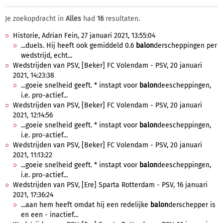
Je zoekopdracht in
Alles
had
16
resultaten.
Historie, Adrian Fein, 27 januari 2021, 13:55:04
...duels. Hij heeft ook gemiddeld 0.6
balon
derscheppingen per
wedstrijd, echt...
Wedstrijden van PSV, [Beker] FC Volendam - PSV, 20 januari
2021, 14:23:38
...goeie snelheid geeft. * instapt voor
balon
deescheppingen,
i.e. pro-actief...
Wedstrijden van PSV, [Beker] FC Volendam - PSV, 20 januari
2021, 12:14:56
...goeie snelheid geeft. * instapt voor
balon
deescheppingen,
i.e. pro-actief...
Wedstrijden van PSV, [Beker] FC Volendam - PSV, 20 januari
2021, 11:13:22
...goeie snelheid geeft. * instapt voor
balon
deescheppingen,
i.e. pro-actief...
Wedstrijden van PSV, [Ere] Sparta Rotterdam - PSV, 16 januari
2021, 17:36:24
...aan hem heeft omdat hij een redelijke
balon
derschepper is
en een - inactief...