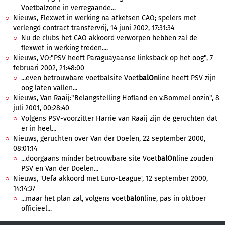
Voetbalzone in verregaande...
Nieuws, Flexwet in werking na afketsen CAO; spelers met
verlengd contract transfervrij, 14 juni 2002, 17:31:34
Nu de clubs het CAO akkoord verworpen hebben zal de
flexwet in werking treden....
Nieuws, VO:"PSV heeft Paraguayaanse linksback op het oog", 7
februari 2002, 21:48:00
...even betrouwbare voetbalsite Voet
balOn
line heeft PSV zijn
oog laten vallen...
Nieuws, Van Raaij:"Belangstelling Hofland en v.Bommel onzin", 8
juli 2001, 00:28:40
Volgens PSV-voorzitter Harrie van Raaij zijn de geruchten dat
er in heel...
Nieuws, geruchten over Van der Doelen, 22 september 2000,
08:01:14
...doorgaans minder betrouwbare site Voet
balOn
line zouden
PSV en Van der Doelen...
Nieuws, 'Uefa akkoord met Euro-League', 12 september 2000,
14:14:37
...maar het plan zal, volgens voet
balon
line, pas in oktboer
officieel...