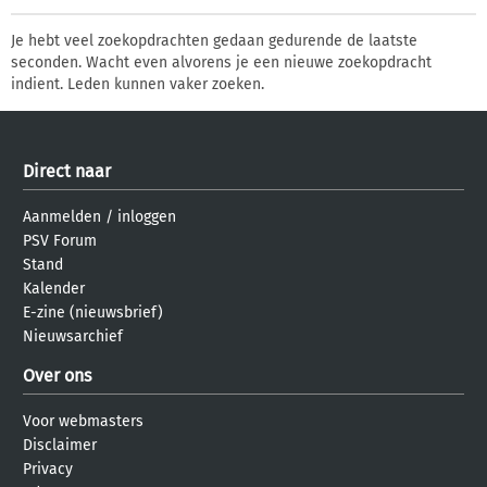
Je hebt veel zoekopdrachten gedaan gedurende de laatste
seconden. Wacht even alvorens je een nieuwe zoekopdracht
indient. Leden kunnen vaker zoeken.
Direct naar
Aanmelden
/
inloggen
PSV Forum
Stand
Kalender
E-zine (nieuwsbrief)
Nieuwsarchief
Over ons
Voor webmasters
Disclaimer
Privacy