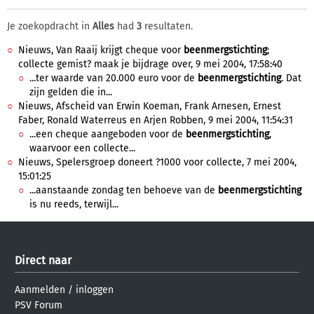
Je zoekopdracht in
Alles
had
3
resultaten.
Nieuws, Van Raaij krijgt cheque voor
beenmergstichting
;
collecte gemist? maak je bijdrage over, 9 mei 2004, 17:58:40
...ter waarde van 20.000 euro voor de
beenmergstichting
. Dat
zijn gelden die in...
Nieuws, Afscheid van Erwin Koeman, Frank Arnesen, Ernest
Faber, Ronald Waterreus en Arjen Robben, 9 mei 2004, 11:54:31
...een cheque aangeboden voor de
beenmergstichting
,
waarvoor een collecte...
Nieuws, Spelersgroep doneert ?1000 voor collecte, 7 mei 2004,
15:01:25
...aanstaande zondag ten behoeve van de
beenmergstichting
is nu reeds, terwijl...
Direct naar
Aanmelden
/
inloggen
PSV Forum