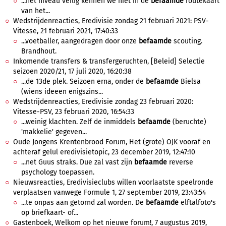
...het niveau veilig kennen we niet in de
befaamde
routekaart
van het...
Wedstrijdenreacties, Eredivisie zondag 21 februari 2021: PSV-
Vitesse, 21 februari 2021, 17:40:33
...voetballer, aangedragen door onze
befaamde
scouting.
Brandhout.
Inkomende transfers & transfergeruchten, [Beleid] Selectie
seizoen 2020/21, 17 juli 2020, 16:20:38
...de 13de plek. Seizoen erna, onder de
befaamde
Bielsa
(wiens ideeen enigszins...
Wedstrijdenreacties, Eredivisie zondag 23 februari 2020:
Vitesse-PSV, 23 februari 2020, 16:54:33
...weinig klachten. Zelf de inmiddels
befaamde
(beruchte)
'makkelie' gegeven...
Oude Jongens Krentenbrood Forum, Het (grote) OJK vooraf en
achteraf gelul eredivisietopic, 23 december 2019, 12:47:10
...net Guus straks. Due zal vast zijn
befaamde
reverse
psychology toepassen.
Nieuwsreacties, Eredivisieclubs willen voorlaatste speelronde
verplaatsen vanwege Formule 1, 27 september 2019, 23:43:54
...te onpas aan getornd zal worden. De
befaamde
elftalfoto's
op briefkaart- of...
Gastenboek, Welkom op het nieuwe forum!, 7 augustus 2019,