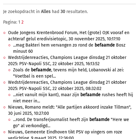
Je zoekopdracht in
Alles
had
30
resultaten.
Pagina: 1
2
Oude Jongens Krentenbrood Forum, Het (grote) OJK vooraf en
achteraf gelul eredivisietopic, 30 november 2025, 10:17:10
...mag Bakteri hem vervangen zo rond de
befaamde
Bosz
minuut 60
Wedstrijdenreacties, Champions League dinsdag 21 oktober
2025: PSV-Napoli SSC, 22 oktober 2025, 16:13:52
Zoals de
befaamde
, tevens mijn held, Lobanovski al zei:
"Voetbal is een spel...
Wedstrijdenreacties, Champions League dinsdag 21 oktober
2025: PSV-Napoli SSC, 22 oktober 2025, 08:32:02
...niet vanuit mijn kant), maar zijn
befaamde
rushes heeft hij
niet meer in...
Nieuws, Romano meldt: "Alle partijen akkoord inzake Tillman",
30 juni 2025, 10:27:00
...rond. De transferjournalist heeft zijn
befaamde
"Here we
go" al verkondigd...
Nieuws, Gemeente Eindhoven tikt PSV op vingers om roze
verlichting, 9 maart 2025, 12:36:00