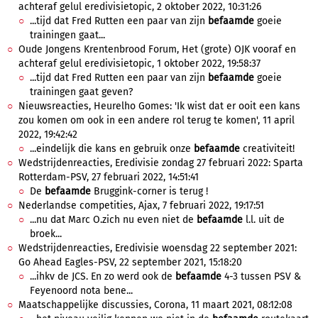
achteraf gelul eredivisietopic, 2 oktober 2022, 10:31:26
...tijd dat Fred Rutten een paar van zijn
befaamde
goeie
trainingen gaat...
Oude Jongens Krentenbrood Forum, Het (grote) OJK vooraf en
achteraf gelul eredivisietopic, 1 oktober 2022, 19:58:37
...tijd dat Fred Rutten een paar van zijn
befaamde
goeie
trainingen gaat geven?
Nieuwsreacties, Heurelho Gomes: 'Ik wist dat er ooit een kans
zou komen om ook in een andere rol terug te komen', 11 april
2022, 19:42:42
...eindelijk die kans en gebruik onze
befaamde
creativiteit!
Wedstrijdenreacties, Eredivisie zondag 27 februari 2022: Sparta
Rotterdam-PSV, 27 februari 2022, 14:51:41
De
befaamde
Bruggink-corner is terug !
Nederlandse competities, Ajax, 7 februari 2022, 19:17:51
...nu dat Marc O.zich nu even niet de
befaamde
l.l. uit de
broek...
Wedstrijdenreacties, Eredivisie woensdag 22 september 2021:
Go Ahead Eagles-PSV, 22 september 2021, 15:18:20
...ihkv de JCS. En zo werd ook de
befaamde
4-3 tussen PSV &
Feyenoord nota bene...
Maatschappelijke discussies, Corona, 11 maart 2021, 08:12:08