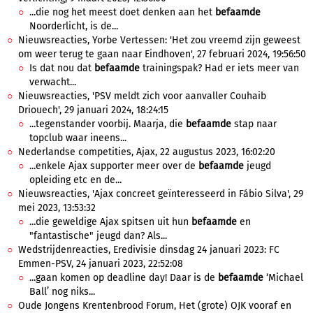
...die nog het meest doet denken aan het
befaamde
Noorderlicht, is de...
Nieuwsreacties, Yorbe Vertessen: 'Het zou vreemd zijn geweest
om weer terug te gaan naar Eindhoven', 27 februari 2024, 19:56:50
Is dat nou dat
befaamde
trainingspak? Had er iets meer van
verwacht...
Nieuwsreacties, 'PSV meldt zich voor aanvaller Couhaib
Driouech', 29 januari 2024, 18:24:15
...tegenstander voorbij. Maarja, die
befaamde
stap naar
topclub waar ineens...
Nederlandse competities, Ajax, 22 augustus 2023, 16:02:20
...enkele Ajax supporter meer over de
befaamde
jeugd
opleiding etc en de...
Nieuwsreacties, 'Ajax concreet geïnteresseerd in Fábio Silva', 29
mei 2023, 13:53:32
...die geweldige Ajax spitsen uit hun
befaamde
en
"fantastische" jeugd dan? Als...
Wedstrijdenreacties, Eredivisie dinsdag 24 januari 2023: FC
Emmen-PSV, 24 januari 2023, 22:52:08
...gaan komen op deadline day! Daar is de
befaamde
‘Michael
Ball’ nog niks...
Oude Jongens Krentenbrood Forum, Het (grote) OJK vooraf en