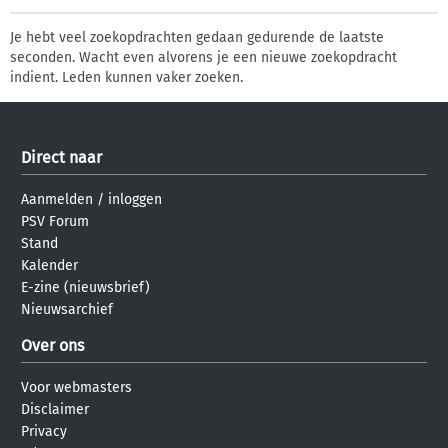
Je hebt veel zoekopdrachten gedaan gedurende de laatste
seconden. Wacht even alvorens je een nieuwe zoekopdracht
indient. Leden kunnen vaker zoeken.
Direct naar
Aanmelden
/
inloggen
PSV Forum
Stand
Kalender
E-zine (nieuwsbrief)
Nieuwsarchief
Over ons
Voor webmasters
Disclaimer
Privacy