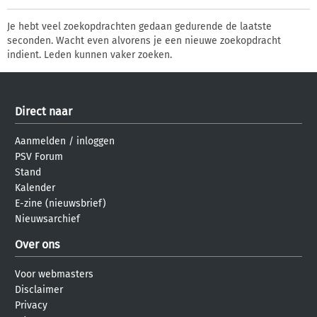
Je hebt veel zoekopdrachten gedaan gedurende de laatste
seconden. Wacht even alvorens je een nieuwe zoekopdracht
indient. Leden kunnen vaker zoeken.
Direct naar
Aanmelden
/
inloggen
PSV Forum
Stand
Kalender
E-zine (nieuwsbrief)
Nieuwsarchief
Over ons
Voor webmasters
Disclaimer
Privacy