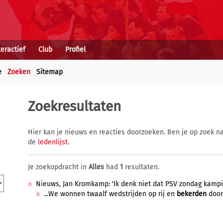
teractief
Club
Profiel
e
Zoeken
Sitemap
Zoekresultaten
Hier kan je nieuws en reacties doorzoeken. Ben je op zoek na
de
ledenlijst
.
Je zoekopdracht in
Alles
had
1
resultaten.
Nieuws, Jan Kromkamp: 'Ik denk niet dat PSV zondag kampioe
...We wonnen twaalf wedstrijden op rij en
bekerden
door