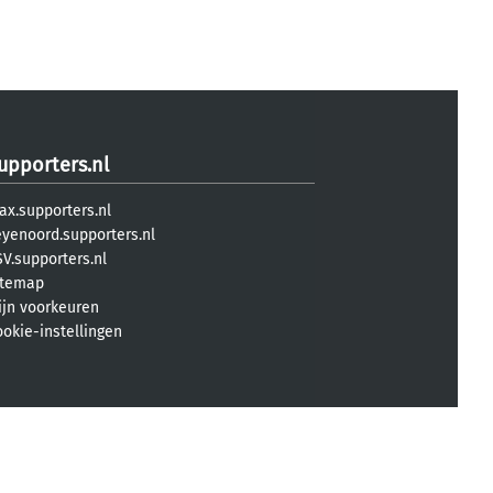
upporters.nl
ax.supporters.nl
eyenoord.supporters.nl
V.supporters.nl
itemap
ijn voorkeuren
ookie-instellingen