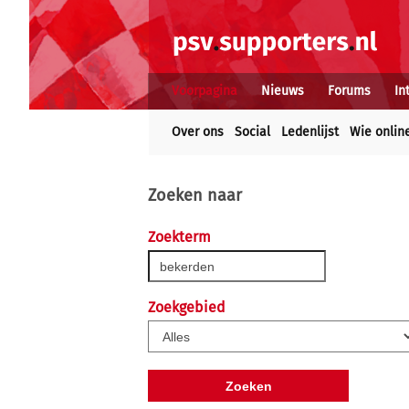
Voorpagina
Nieuws
Forums
In
Over ons
Social
Ledenlijst
Wie onlin
Zoeken naar
Zoekterm
Zoekgebied