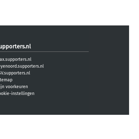
upporters.nl
ax.supporters.nl
eyenoord.supporters.nl
V.supporters.nl
itemap
ijn voorkeuren
ookie-instellingen