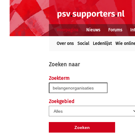
Voorpagina
Nieuws
Forums
In
Over ons
Social
Ledenlijst
Wie onlin
Zoeken naar
Zoekterm
Zoekgebied