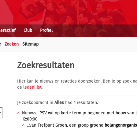
teractief
Club
Profiel
e
Zoeken
Sitemap
Zoekresultaten
Hier kan je nieuws en reacties doorzoeken. Ben je op zoek na
de
ledenlijst
.
Je zoekopdracht in
Alles
had
1
resultaten.
Nieuws, 'PSV wil op korte termijn beginnen met bouw van t
12:00:00
...van Trefpunt Groen, een groep groene
belangenorganis