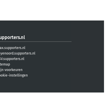
upporters.nl
ax.supporters.nl
eyenoord.supporters.nl
V.supporters.nl
itemap
ijn voorkeuren
ookie-instellingen