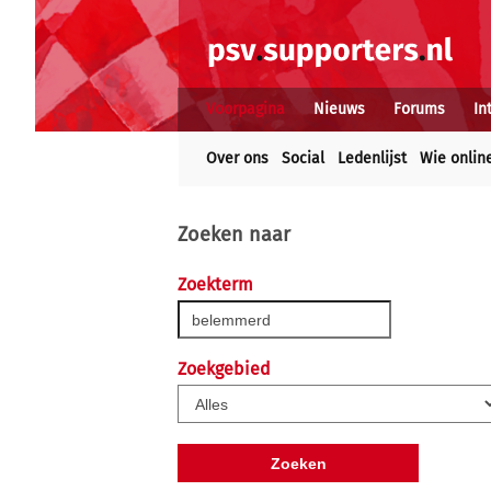
Voorpagina
Nieuws
Forums
In
Over ons
Social
Ledenlijst
Wie onlin
Zoeken naar
Zoekterm
Zoekgebied