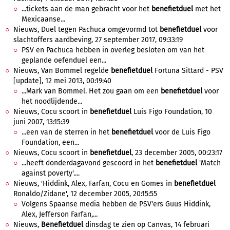
...tickets aan de man gebracht voor het
benefietduel
met het
Mexicaanse...
Nieuws, Duel tegen Pachuca omgevormd tot
benefietduel
voor
slachtoffers aardbeving, 27 september 2017, 09:33:19
PSV en Pachuca hebben in overleg besloten om van het
geplande oefenduel een...
Nieuws, Van Bommel regelde
benefietduel
Fortuna Sittard - PSV
[update], 12 mei 2013, 00:19:40
...Mark van Bommel. Het zou gaan om een
benefietduel
voor
het noodlijdende...
Nieuws, Cocu scoort in
benefietduel
Luis Figo Foundation, 10
juni 2007, 13:15:39
...een van de sterren in het
benefietduel
voor de Luis Figo
Foundation, een...
Nieuws, Cocu scoort in
benefietduel
, 23 december 2005, 00:23:17
...heeft donderdagavond gescoord in het
benefietduel
'Match
against poverty'....
Nieuws, 'Hiddink, Alex, Farfan, Cocu en Gomes in
benefietduel
Ronaldo/Zidane', 12 december 2005, 20:15:55
Volgens Spaanse media hebben de PSV'ers Guus Hiddink,
Alex, Jefferson Farfan,...
Nieuws,
Benefietduel
dinsdag te zien op Canvas, 14 februari