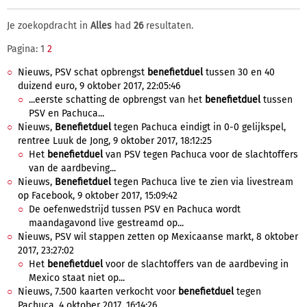
Je zoekopdracht in
Alles
had
26
resultaten.
Pagina: 1
2
Nieuws, PSV schat opbrengst
benefietduel
tussen 30 en 40
duizend euro, 9 oktober 2017, 22:05:46
...eerste schatting de opbrengst van het
benefietduel
tussen
PSV en Pachuca...
Nieuws,
Benefietduel
tegen Pachuca eindigt in 0-0 gelijkspel,
rentree Luuk de Jong, 9 oktober 2017, 18:12:25
Het
benefietduel
van PSV tegen Pachuca voor de slachtoffers
van de aardbeving...
Nieuws,
Benefietduel
tegen Pachuca live te zien via livestream
op Facebook, 9 oktober 2017, 15:09:42
De oefenwedstrijd tussen PSV en Pachuca wordt
maandagavond live gestreamd op...
Nieuws, PSV wil stappen zetten op Mexicaanse markt, 8 oktober
2017, 23:27:02
Het
benefietduel
voor de slachtoffers van de aardbeving in
Mexico staat niet op...
Nieuws, 7.500 kaarten verkocht voor
benefietduel
tegen
Pachuca, 4 oktober 2017, 16:14:26