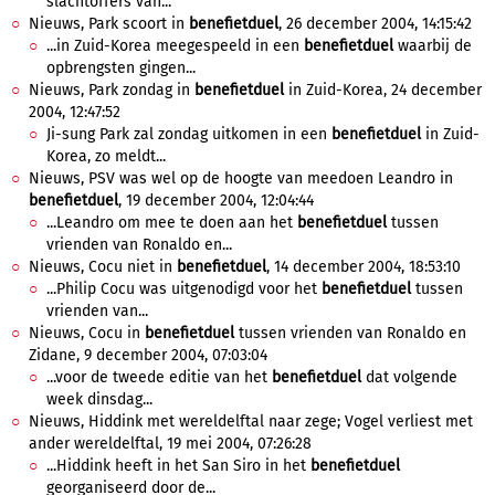
slachtoffers van...
Nieuws, Park scoort in
benefietduel
, 26 december 2004, 14:15:42
...in Zuid-Korea meegespeeld in een
benefietduel
waarbij de
opbrengsten gingen...
Nieuws, Park zondag in
benefietduel
in Zuid-Korea, 24 december
2004, 12:47:52
Ji-sung Park zal zondag uitkomen in een
benefietduel
in Zuid-
Korea, zo meldt...
Nieuws, PSV was wel op de hoogte van meedoen Leandro in
benefietduel
, 19 december 2004, 12:04:44
...Leandro om mee te doen aan het
benefietduel
tussen
vrienden van Ronaldo en...
Nieuws, Cocu niet in
benefietduel
, 14 december 2004, 18:53:10
...Philip Cocu was uitgenodigd voor het
benefietduel
tussen
vrienden van...
Nieuws, Cocu in
benefietduel
tussen vrienden van Ronaldo en
Zidane, 9 december 2004, 07:03:04
...voor de tweede editie van het
benefietduel
dat volgende
week dinsdag...
Nieuws, Hiddink met wereldelftal naar zege; Vogel verliest met
ander wereldelftal, 19 mei 2004, 07:26:28
...Hiddink heeft in het San Siro in het
benefietduel
georganiseerd door de...