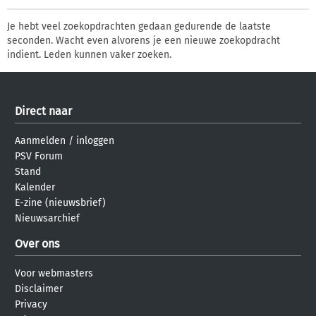
Je hebt veel zoekopdrachten gedaan gedurende de laatste
seconden. Wacht even alvorens je een nieuwe zoekopdracht
indient. Leden kunnen vaker zoeken.
Direct naar
Aanmelden
/
inloggen
PSV Forum
Stand
Kalender
E-zine (nieuwsbrief)
Nieuwsarchief
Over ons
Voor webmasters
Disclaimer
Privacy