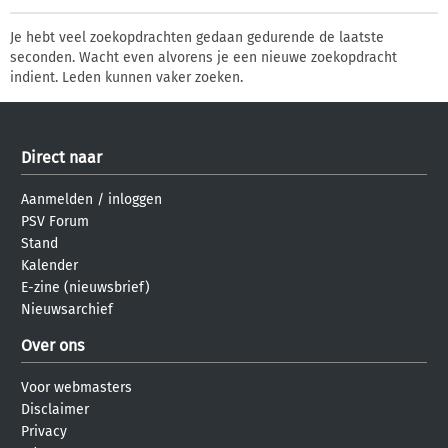
Je hebt veel zoekopdrachten gedaan gedurende de laatste
seconden. Wacht even alvorens je een nieuwe zoekopdracht
indient. Leden kunnen vaker zoeken.
Direct naar
Aanmelden
/
inloggen
PSV Forum
Stand
Kalender
E-zine (nieuwsbrief)
Nieuwsarchief
Over ons
Voor webmasters
Disclaimer
Privacy