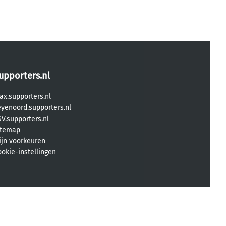
upporters.nl
ax.supporters.nl
eyenoord.supporters.nl
V.supporters.nl
itemap
ijn voorkeuren
ookie-instellingen