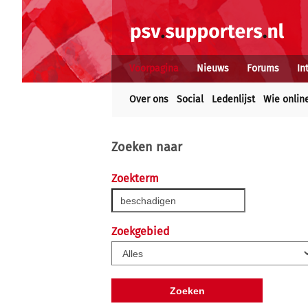
Voorpagina
Nieuws
Forums
In
Over ons
Social
Ledenlijst
Wie onlin
Zoeken naar
Zoekterm
Zoekgebied