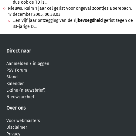
dus ook de TD is...
Nieuws, Ruim 1 jaar cel ge?ist voor ongeval zoontjes Boerebach,
17 december 2005, 00:38:03
...en vijf jaar ontzegging van de rij
bevoegdheid
ge?ist tegen de
33-jarige D....
Direct naar
Aanmelden
/
inloggen
PSV Forum
Stand
Kalender
E-zine (nieuwsbrief)
Nieuwsarchief
Over ons
Voor webmasters
Disclaimer
Privacy