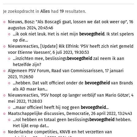
Je zoekopdracht in
Alles
had
19
resultaten.
Nieuws, Bosz: "Als Boscagli gaat, lossen we dat ook weer op", 16
augustus 2024, 20:45:46
...ik ook niet leuk. Het is niet mijn
bevoegdheid
. Ik stel spelers
op die...
Nieuwsreacties, [Update] Rik Elfrink: 'PSV heeft zich niet gemeld
voor Etienne Vaessen', 6 juli 2023, 19:30:53
...inzichten mee, beslissings
bevoegdheid
zal neem ik aan
hetzelfde zijn?
Algemeen PSV Forum, Raad van Commissarissen, 17 januari
2023, 11:26:50
...hebben. Dat valt officieel onder de
bevoegdheid
van Brands
als AD maar kan...
Nieuwsreacties, 'PSV hoopt op langer verblijf van Mario Götze', 4
mei 2022, 11:28:03
...maar officieel heeft hij nog geen
bevoegdheid
...
Maatschappelijke discussies, Democratie, 26 april 2022, 13:24:43
...rol hebben en totaal geen beslissings
bevoegdheid
hebben.
Het lijkt erop dat...
Nederlandse competities, KNVB en het verzetten van