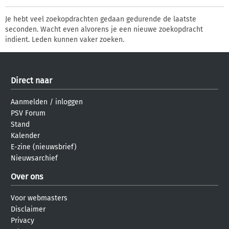
Je hebt veel zoekopdrachten gedaan gedurende de laatste
seconden. Wacht even alvorens je een nieuwe zoekopdracht
indient. Leden kunnen vaker zoeken.
Direct naar
Aanmelden
/
inloggen
PSV Forum
Stand
Kalender
E-zine (nieuwsbrief)
Nieuwsarchief
Over ons
Voor webmasters
Disclaimer
Privacy