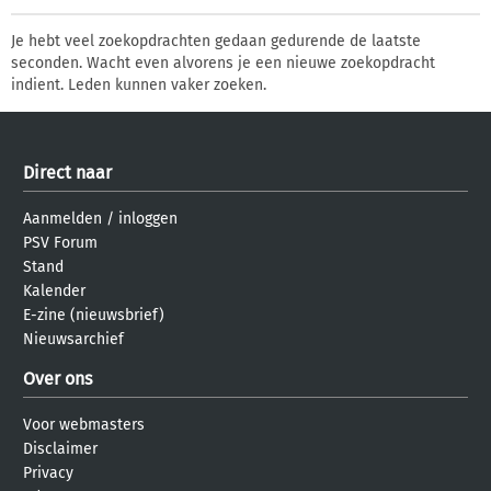
Je hebt veel zoekopdrachten gedaan gedurende de laatste
seconden. Wacht even alvorens je een nieuwe zoekopdracht
indient. Leden kunnen vaker zoeken.
Direct naar
Aanmelden
/
inloggen
PSV Forum
Stand
Kalender
E-zine (nieuwsbrief)
Nieuwsarchief
Over ons
Voor webmasters
Disclaimer
Privacy