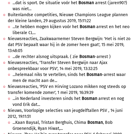
...dat is sport. De situatie voór het
Bosman
arrest (jaren90?)
was niet...
Buitenlandse competities, Nieuwe Champions League plannen
der kleine landen, 29 augustus 2019, 15:11:22
...te hebben mogen kijken voór het
Bosman
arrest en het neo
liberale CL...
Nieuwsreacties, Zaakwaarnemer Steven Bergwijn: 'Het is niet zo
dat PSV bepaalt waar hij in de zomer heen gaat', 15 mei 2019,
13:48:05
...de rechter alsnog uitspraak. ( zie
Bosman
-arrest )
Nieuwsreacties, 'Transfer Steven Bergwijn naar Ajax
onbespreekbaar voor PSV', 14 mei 2019, 13:32:25
...helemaal niks te vertellen, sinds het
Bosman
-arrest waar
men de macht aan de...
Nieuwsreacties, 'PSV en Hirving Lozano mikken nog steeds op
transfer komende zomer', 1 mei 2019, 16:39:39
...in Nederland investeren sinds het
Bosman
arrest en nog
vond Erik dat...
Nieuws, Voorlopige selecties van jeugdelftallen PSV , 14 juni
2012, 19:11:51
...Kaan Baysal, Tristan Berghuis, Chima
Bosman
, Bob
Groenendijk, Ryan Hiwat,...