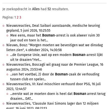
Je zoekopdracht in
Alles
had
52
resultaten.
Pagina: 1
2
3
Nieuwsreacties, Deal Saibari aanstaande, medische keuring
gepland, 5 juni 2026, 10:25:55
Mee eens, maar het
Bosman
-arrest is ook alweer ruim 30
jaar oud en toen is het...
Nieuws, Bosz: "Morgen moeten we bevestigen wat we dinsdag
lieten zien", 4 oktober 2024, 14:30:58
...de Europese Unie, wat op een modern
Bosman
-arrest lijkt
uit te draaien:"Het...
Nieuwsreacties, Boscagli wil graag naar de Premier League, 16
augustus 2024, 23:53:46
...van het voetbal, 2) door de
Bosman
-zaak de verhouding
tussen club en speler...
Nieuwsreacties, VI: Xavi misschien verhuurd door PSG, 16 juli
2023, 12:44:57
...eerste wat ze moeten doen is heel dat
Bosman
arrest terug
draaien... DAT...
Nieuwsreacties, 'Clausule Xavi Simons lager dan 12 miljoen
euro', 16 juni 2023, 08:22:13