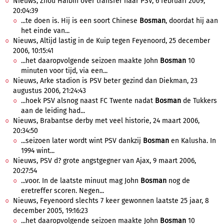
Nieuws, Zhou Haibin over transfer naar PSV, 6 februari 2009,
20:04:39
...te doen is. Hij is een soort Chinese
Bosman
, doordat hij aan
het einde van...
Nieuws, Altijd lastig in de Kuip tegen Feyenoord, 25 december
2006, 10:15:41
...het daaropvolgende seizoen maakte John
Bosman
10
minuten voor tijd, via een...
Nieuws, Arke stadion is PSV beter gezind dan Diekman, 23
augustus 2006, 21:24:43
...hoek PSV alsnog naast FC Twente nadat
Bosman
de Tukkers
aan de leiding had...
Nieuws, Brabantse derby met veel historie, 24 maart 2006,
20:34:50
...seizoen later wordt wint PSV dankzij
Bosman
en Kalusha. In
1994 wint...
Nieuws, PSV d? grote angstgegner van Ajax, 9 maart 2006,
20:27:54
...voor. In de laatste minuut mag John
Bosman
nog de
eretreffer scoren. Negen...
Nieuws, Feyenoord slechts 7 keer gewonnen laatste 25 jaar, 8
december 2005, 19:16:23
...het daaropvolgende seizoen maakte John
Bosman
10