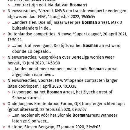
...contract zijn ooit. Na dat van
Bosman
:)
Nieuwsreacties, 'Verzoek KNVB om transferwindow te verlengen
afgewezen door FIFA', 15 augustus 2022, 19:55:54
...anders zien. Doe mij maar weer pre
Bosman
arrest. Max 3
buitenlanders in de...
Buitenlandse competities, Nieuwe "Super League", 20 april 2021,
13:50:24
...vind ik al even goed. Destijds na het
Bosman
arrest werd
door de EU bepaald...
Nieuwsreacties, 'Gesprekken over BeNeLiga worden weer
hervat', 13 juni 2020, 14:58:30
...landen nooit meer winnen , maar sinds
Bosman
zijn we
afgegleden naar nivo...
Nieuwsreacties, Voorstel FIFA: 'Aflopende contracten langer
laten doorlopen', 1 april 2020, 10:33:18
Ik voorspel na het
Bosman
arrest, het Ziyech arrest of
Schwaab arrest...
Oude Jongens Krentenbrood Forum, OJK transfergeruchten topic
(groot uiteraard), 22 februari 2020, 09:07:07
...en mooier uit vóór het Sjonnie
Bosman
arrest! Wanneer
laten ze Sjon weer...
Historie, Steven Bergwijn, 27 januari 2020, 21:48:05