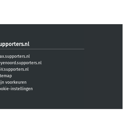
upporters.nl
ax.supporters.nl
eyenoord.supporters.nl
V.supporters.nl
itemap
ijn voorkeuren
ookie-instellingen