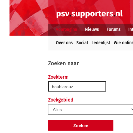
Voorpagina
Nieuws
Forums
In
Over ons
Social
Ledenlijst
Wie onlin
Zoeken naar
Zoekterm
Zoekgebied