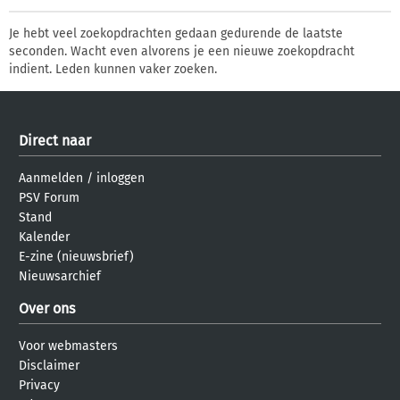
Je hebt veel zoekopdrachten gedaan gedurende de laatste
seconden. Wacht even alvorens je een nieuwe zoekopdracht
indient. Leden kunnen vaker zoeken.
Direct naar
Aanmelden
/
inloggen
PSV Forum
Stand
Kalender
E-zine (nieuwsbrief)
Nieuwsarchief
Over ons
Voor webmasters
Disclaimer
Privacy