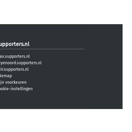
upporters.nl
ax.supporters.nl
eyenoord.supporters.nl
V.supporters.nl
itemap
ijn voorkeuren
ookie-instellingen