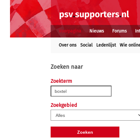
Voorpagina
Nieuws
Forums
In
Over ons
Social
Ledenlijst
Wie onlin
Zoeken naar
Zoekterm
Zoekgebied