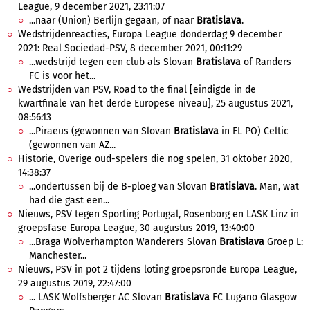
League, 9 december 2021, 23:11:07
...naar (Union) Berlijn gegaan, of naar
Bratislava
.
Wedstrijdenreacties, Europa League donderdag 9 december
2021: Real Sociedad-PSV, 8 december 2021, 00:11:29
...wedstrijd tegen een club als Slovan
Bratislava
of Randers
FC is voor het...
Wedstrijden van PSV, Road to the final [eindigde in de
kwartfinale van het derde Europese niveau], 25 augustus 2021,
08:56:13
...Piraeus (gewonnen van Slovan
Bratislava
in EL PO) Celtic
(gewonnen van AZ...
Historie, Overige oud-spelers die nog spelen, 31 oktober 2020,
14:38:37
...ondertussen bij de B-ploeg van Slovan
Bratislava
. Man, wat
had die gast een...
Nieuws, PSV tegen Sporting Portugal, Rosenborg en LASK Linz in
groepsfase Europa League, 30 augustus 2019, 13:40:00
...Braga Wolverhampton Wanderers Slovan
Bratislava
Groep L:
Manchester...
Nieuws, PSV in pot 2 tijdens loting groepsronde Europa League,
29 augustus 2019, 22:47:00
... LASK Wolfsberger AC Slovan
Bratislava
FC Lugano Glasgow