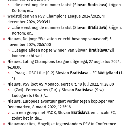
...die eerst nog de nummer laatst (Slovan
Bratislava
) krijgen.
Kortom; er...
Wedstrijden van PSV, Champions League 2024/2025, 11
december 2024, 23:03:11
...die eerst nog de nummer laatst (Slovan
Bratislava
) krijgen.
Kortom; er...
Nieuws, De Jong: "We zaten er echt bovenop vanavond", 5
november 2024, 20:57:00
...League alleen nog te winnen van Slovan
Bratislava
:"Zij
kunnen echt wel...
Nieuws, Loting Champions League uitgelegd, 27 augustus 2024,
14:38:00
...Praag - OSC Lille (0-2) Slovian
Bratislava
- FC Midtjylland (1-
1)
Nieuws, PSV loot AS Monaco, eerst uit, 18 juli 2022, 11:28:00
...(Zwi) -Ferencvaros (Tur) / Slovan
Bratislava
(Slw)
Ludogorets (Bul) /...
Nieuws, Europees avontuur gaat verder tegen koploper van
Denemarken, 8 maart 2022, 12:36:16
...in een groep met PAOK, Slovan
Bratislava
en Lincoln FC,
zodat het in de...
Nieuwsreacties, Mogelijke tegenstanders PSV in Conference