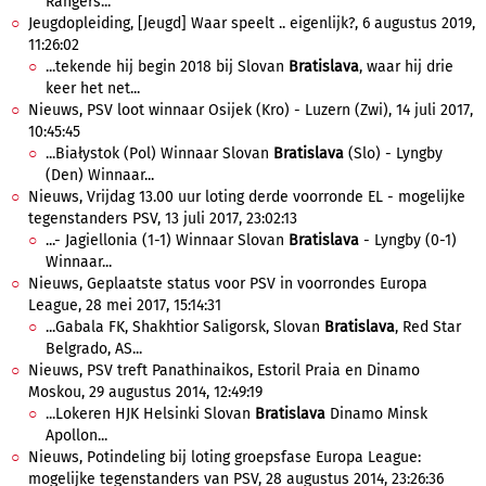
Rangers...
Jeugdopleiding, [Jeugd] Waar speelt .. eigenlijk?, 6 augustus 2019,
11:26:02
...tekende hij begin 2018 bij Slovan
Bratislava
, waar hij drie
keer het net...
Nieuws, PSV loot winnaar Osijek (Kro) - Luzern (Zwi), 14 juli 2017,
10:45:45
...Białystok (Pol) Winnaar Slovan
Bratislava
(Slo) - Lyngby
(Den) Winnaar...
Nieuws, Vrijdag 13.00 uur loting derde voorronde EL - mogelijke
tegenstanders PSV, 13 juli 2017, 23:02:13
...- Jagiellonia (1-1) Winnaar Slovan
Bratislava
- Lyngby (0-1)
Winnaar...
Nieuws, Geplaatste status voor PSV in voorrondes Europa
League, 28 mei 2017, 15:14:31
...Gabala FK, Shakhtior Saligorsk, Slovan
Bratislava
, Red Star
Belgrado, AS...
Nieuws, PSV treft Panathinaikos, Estoril Praia en Dinamo
Moskou, 29 augustus 2014, 12:49:19
...Lokeren HJK Helsinki Slovan
Bratislava
Dinamo Minsk
Apollon...
Nieuws, Potindeling bij loting groepsfase Europa League:
mogelijke tegenstanders van PSV, 28 augustus 2014, 23:26:36