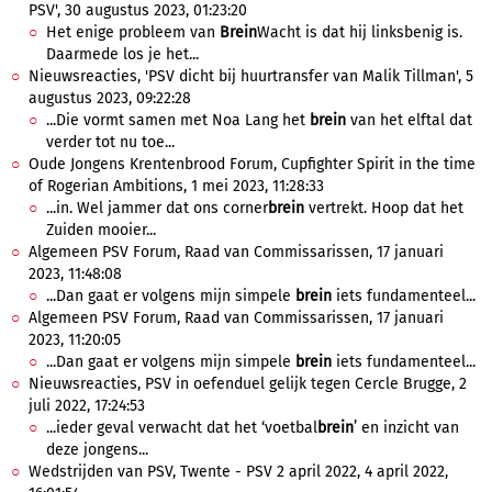
PSV', 30 augustus 2023, 01:23:20
Het enige probleem van
Brein
Wacht is dat hij linksbenig is.
Daarmede los je het...
Nieuwsreacties, 'PSV dicht bij huurtransfer van Malik Tillman', 5
augustus 2023, 09:22:28
...Die vormt samen met Noa Lang het
brein
van het elftal dat
verder tot nu toe...
Oude Jongens Krentenbrood Forum, Cupfighter Spirit in the time
of Rogerian Ambitions, 1 mei 2023, 11:28:33
...in. Wel jammer dat ons corner
brein
vertrekt. Hoop dat het
Zuiden mooier...
Algemeen PSV Forum, Raad van Commissarissen, 17 januari
2023, 11:48:08
...Dan gaat er volgens mijn simpele
brein
iets fundamenteel...
Algemeen PSV Forum, Raad van Commissarissen, 17 januari
2023, 11:20:05
...Dan gaat er volgens mijn simpele
brein
iets fundamenteel...
Nieuwsreacties, PSV in oefenduel gelijk tegen Cercle Brugge, 2
juli 2022, 17:24:53
...ieder geval verwacht dat het ‘voetbal
brein
’ en inzicht van
deze jongens...
Wedstrijden van PSV, Twente - PSV 2 april 2022, 4 april 2022,