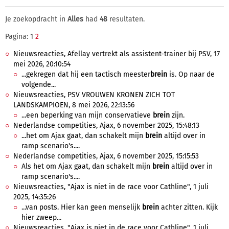
Je zoekopdracht in
Alles
had
48
resultaten.
Pagina: 1
2
Nieuwsreacties, Afellay vertrekt als assistent-trainer bij PSV, 17
mei 2026, 20:10:54
...gekregen dat hij een tactisch meester
brein
is. Op naar de
volgende...
Nieuwsreacties, PSV VROUWEN KRONEN ZICH TOT
LANDSKAMPIOEN, 8 mei 2026, 22:13:56
...een beperking van mijn conservatieve
brein
zijn.
Nederlandse competities, Ajax, 6 november 2025, 15:48:13
...het om Ajax gaat, dan schakelt mijn
brein
altijd over in
ramp scenario's....
Nederlandse competities, Ajax, 6 november 2025, 15:15:53
Als het om Ajax gaat, dan schakelt mijn
brein
altijd over in
ramp scenario's....
Nieuwsreacties, "Ajax is niet in de race voor Cathline", 1 juli
2025, 14:35:26
...van posts. Hier kan geen menselijk
brein
achter zitten. Kijk
hier zweep...
Nieuwsreacties, "Ajax is niet in de race voor Cathline", 1 juli