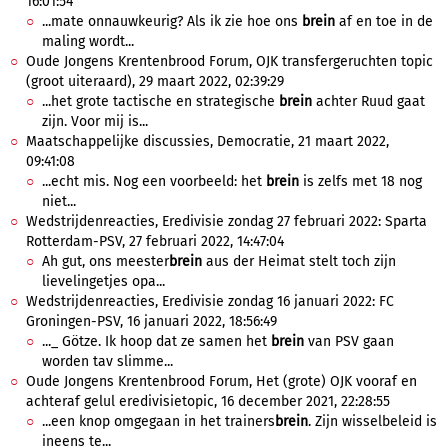
16:01:54
...mate onnauwkeurig? Als ik zie hoe ons
brein
af en toe in de
maling wordt...
Oude Jongens Krentenbrood Forum, OJK transfergeruchten topic
(groot uiteraard), 29 maart 2022, 02:39:29
...het grote tactische en strategische
brein
achter Ruud gaat
zijn. Voor mij is...
Maatschappelijke discussies, Democratie, 21 maart 2022,
09:41:08
...echt mis. Nog een voorbeeld: het
brein
is zelfs met 18 nog
niet...
Wedstrijdenreacties, Eredivisie zondag 27 februari 2022: Sparta
Rotterdam-PSV, 27 februari 2022, 14:47:04
Ah gut, ons meester
brein
aus der Heimat stelt toch zijn
lievelingetjes opa...
Wedstrijdenreacties, Eredivisie zondag 16 januari 2022: FC
Groningen-PSV, 16 januari 2022, 18:56:49
..._ Götze. Ik hoop dat ze samen het
brein
van PSV gaan
worden tav slimme...
Oude Jongens Krentenbrood Forum, Het (grote) OJK vooraf en
achteraf gelul eredivisietopic, 16 december 2021, 22:28:55
...een knop omgegaan in het trainers
brein
. Zijn wisselbeleid is
ineens te...