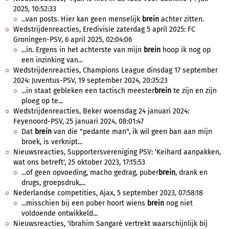
2025, 10:52:33
...van posts. Hier kan geen menselijk
brein
achter zitten.
Wedstrijdenreacties, Eredivisie zaterdag 5 april 2025: FC
Groningen-PSV, 6 april 2025, 02:04:06
...in. Ergens in het achterste van mijn
brein
hoop ik nog op
een inzinking van...
Wedstrijdenreacties, Champions League dinsdag 17 september
2024: Juventus-PSV, 19 september 2024, 20:35:23
...in staat gebleken een tactisch meester
brein
te zijn en zijn
ploeg op te...
Wedstrijdenreacties, Beker woensdag 24 januari 2024:
Feyenoord-PSV, 25 januari 2024, 08:01:47
Dat
brein
van die "pedante man", ik wil geen ban aan mijn
broek, is verknipt...
Nieuwsreacties, Supportersvereniging PSV: 'Keihard aanpakken,
wat ons betreft', 25 oktober 2023, 17:15:53
...of geen opvoeding, macho gedrag, puber
brein
, drank en
drugs, groepsdruk,...
Nederlandse competities, Ajax, 5 september 2023, 07:58:18
...misschien bij een puber hoort wiens
brein
nog niet
voldoende ontwikkeld...
Nieuwsreacties, 'Ibrahim Sangaré vertrekt waarschijnlijk bij