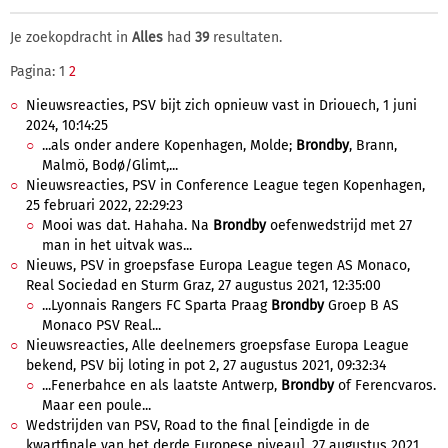
Je zoekopdracht in
Alles
had
39
resultaten.
Pagina: 1
2
Nieuwsreacties, PSV bijt zich opnieuw vast in Driouech, 1 juni
2024, 10:14:25
...als onder andere Kopenhagen, Molde;
Brondby
, Brann,
Malmö, Bodø/Glimt,...
Nieuwsreacties, PSV in Conference League tegen Kopenhagen,
25 februari 2022, 22:29:23
Mooi was dat. Hahaha. Na
Brondby
oefenwedstrijd met 27
man in het uitvak was...
Nieuws, PSV in groepsfase Europa League tegen AS Monaco,
Real Sociedad en Sturm Graz, 27 augustus 2021, 12:35:00
...Lyonnais Rangers FC Sparta Praag
Brondby
Groep B AS
Monaco PSV Real...
Nieuwsreacties, Alle deelnemers groepsfase Europa League
bekend, PSV bij loting in pot 2, 27 augustus 2021, 09:32:34
...Fenerbahce en als laatste Antwerp,
Brondby
of Ferencvaros.
Maar een poule...
Wedstrijden van PSV, Road to the final [eindigde in de
kwartfinale van het derde Europese niveau], 27 augustus 2021,