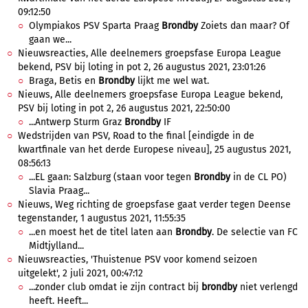
09:12:50
Olympiakos PSV Sparta Praag
Brondby
Zoiets dan maar? Of
gaan we...
Nieuwsreacties, Alle deelnemers groepsfase Europa League
bekend, PSV bij loting in pot 2, 26 augustus 2021, 23:01:26
Braga, Betis en
Brondby
lijkt me wel wat.
Nieuws, Alle deelnemers groepsfase Europa League bekend,
PSV bij loting in pot 2, 26 augustus 2021, 22:50:00
...Antwerp Sturm Graz
Brondby
IF
Wedstrijden van PSV, Road to the final [eindigde in de
kwartfinale van het derde Europese niveau], 25 augustus 2021,
08:56:13
...EL gaan: Salzburg (staan voor tegen
Brondby
in de CL PO)
Slavia Praag...
Nieuws, Weg richting de groepsfase gaat verder tegen Deense
tegenstander, 1 augustus 2021, 11:55:35
...en moest het de titel laten aan
Brondby
. De selectie van FC
Midtjylland...
Nieuwsreacties, 'Thuistenue PSV voor komend seizoen
uitgelekt', 2 juli 2021, 00:47:12
...zonder club omdat ie zijn contract bij
brondby
niet verlengd
heeft. Heeft...