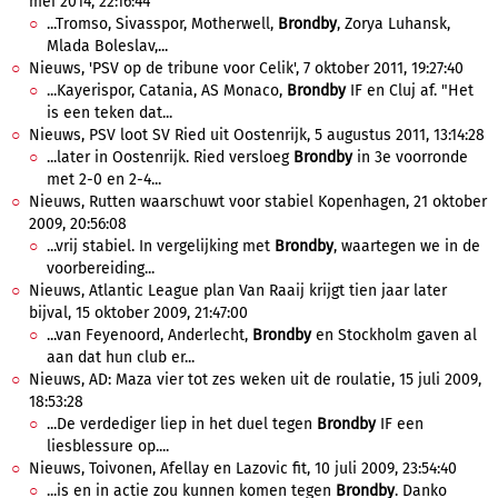
mei 2014, 22:16:44
...Tromso, Sivasspor, Motherwell,
Brondby
, Zorya Luhansk,
Mlada Boleslav,...
Nieuws, 'PSV op de tribune voor Celik', 7 oktober 2011, 19:27:40
...Kayerispor, Catania, AS Monaco,
Brondby
IF en Cluj af. "Het
is een teken dat...
Nieuws, PSV loot SV Ried uit Oostenrijk, 5 augustus 2011, 13:14:28
...later in Oostenrijk. Ried versloeg
Brondby
in 3e voorronde
met 2-0 en 2-4...
Nieuws, Rutten waarschuwt voor stabiel Kopenhagen, 21 oktober
2009, 20:56:08
...vrij stabiel. In vergelijking met
Brondby
, waartegen we in de
voorbereiding...
Nieuws, Atlantic League plan Van Raaij krijgt tien jaar later
bijval, 15 oktober 2009, 21:47:00
...van Feyenoord, Anderlecht,
Brondby
en Stockholm gaven al
aan dat hun club er...
Nieuws, AD: Maza vier tot zes weken uit de roulatie, 15 juli 2009,
18:53:28
...De verdediger liep in het duel tegen
Brondby
IF een
liesblessure op....
Nieuws, Toivonen, Afellay en Lazovic fit, 10 juli 2009, 23:54:40
...is en in actie zou kunnen komen tegen
Brondby
. Danko