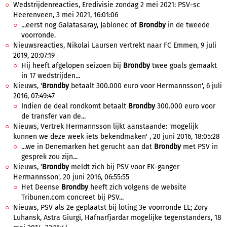
Wedstrijdenreacties, Eredivisie zondag 2 mei 2021: PSV-sc
Heerenveen, 3 mei 2021, 16:01:06
...eerst nog Galatasaray, Jablonec of
Brondby
in de tweede
voorronde.
Nieuwsreacties, Nikolai Laursen vertrekt naar FC Emmen, 9 juli
2019, 20:07:19
Hij heeft afgelopen seizoen bij
Brondby
twee goals gemaakt
in 17 wedstrijden...
Nieuws, '
Brondby
betaalt 300.000 euro voor Hermannsson', 6 juli
2016, 07:49:47
Indien de deal rondkomt betaalt
Brondby
300.000 euro voor
de transfer van de...
Nieuws, Vertrek Hermannsson lijkt aanstaande: 'mogelijk
kunnen we deze week iets bekendmaken' , 20 juni 2016, 18:05:28
...we in Denemarken het gerucht aan dat
Brondby
met PSV in
gesprek zou zijn...
Nieuws, '
Brondby
meldt zich bij PSV voor EK-ganger
Hermannsson', 20 juni 2016, 06:55:55
Het Deense
Brondby
heeft zich volgens de website
Tribunen.com concreet bij PSV...
Nieuws, PSV als 2e geplaatst bij loting 3e voorronde EL; Zory
Luhansk, Astra Giurgi, Hafnarfjardar mogelijke tegenstanders, 18