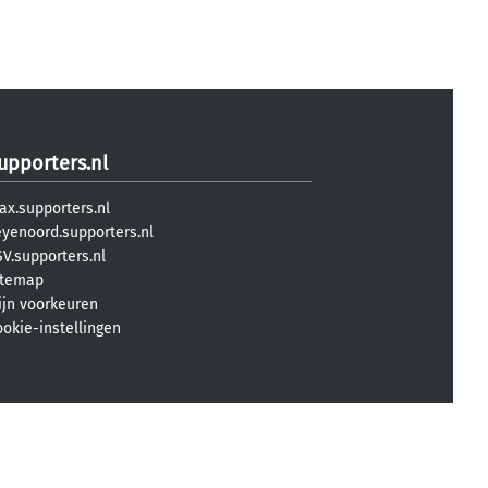
upporters.nl
ax.supporters.nl
eyenoord.supporters.nl
V.supporters.nl
itemap
ijn voorkeuren
ookie-instellingen