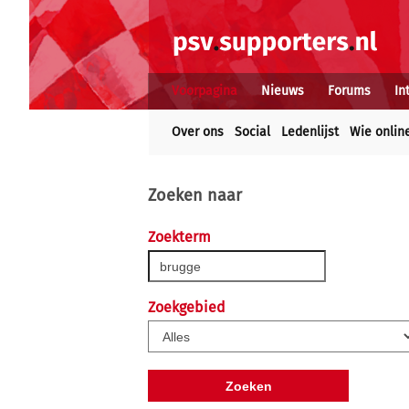
Voorpagina
Nieuws
Forums
In
Over ons
Social
Ledenlijst
Wie onlin
Zoeken naar
Zoekterm
Zoekgebied