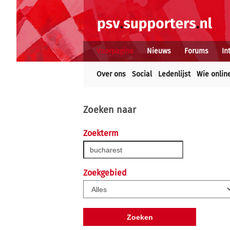
Voorpagina
Nieuws
Forums
In
Over ons
Social
Ledenlijst
Wie onlin
Zoeken naar
Zoekterm
Zoekgebied