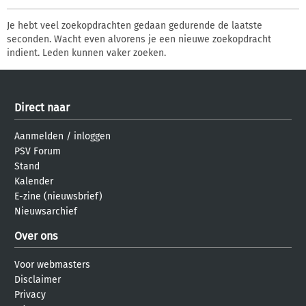
Je hebt veel zoekopdrachten gedaan gedurende de laatste
seconden. Wacht even alvorens je een nieuwe zoekopdracht
indient. Leden kunnen vaker zoeken.
Direct naar
Aanmelden
/
inloggen
PSV Forum
Stand
Kalender
E-zine (nieuwsbrief)
Nieuwsarchief
Over ons
Voor webmasters
Disclaimer
Privacy