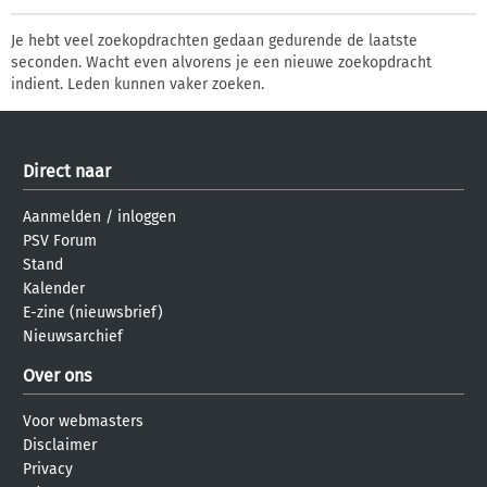
Je hebt veel zoekopdrachten gedaan gedurende de laatste
seconden. Wacht even alvorens je een nieuwe zoekopdracht
indient. Leden kunnen vaker zoeken.
Direct naar
Aanmelden
/
inloggen
PSV Forum
Stand
Kalender
E-zine (nieuwsbrief)
Nieuwsarchief
Over ons
Voor webmasters
Disclaimer
Privacy