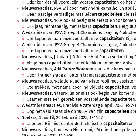
...denken dat hij vooral zijn voetbal
capaciteiten
op het v
Nieuwsreacties, PSV wil door met André Ramalho, 24 april 2
...een aardige verdediger met leiders
capaciteiten
die zek
Nieuwsreacties, 'PSV ook al bezig met selectie voor komend
...22 jaar, rechtsbenig, met leiders
capaciteiten
. Belg, dus
Wedstrijden van PSV, Groep B Champions League, 4 oktober 
...te koppelen aan onze voetballende
capaciteiten
. Kijk 
Wedstrijden van PSV, Groep B Champions League, 4 oktober 
...te koppelen aan onze voetballende
capaciteiten
.
Nieuwsreacties, [Update] Officieel: Adil Ramzi vertrekt bij PS
Als je hun
capaciteiten
kan ontdekken en helpen ontwikke
Nieuwsreacties, Adil Ramzi: 'Waarom zou ik die kans niet kri
...een trainer graag af op zijn trainers
capaciteiten
niet op
Nieuwsreacties, 'Relatie Ruud van Nistelrooij met assistent
...te trekken, met name door individuele
capaciteiten
. V
Nieuwsreacties, 'Mauro Júnior mist ook begin van komend se
...samen met een gebrek aan voetballende
capaciteiten
Wedstrijdenreacties, Eredivisie zaterdag 8 april 2023: PSV-E
...op het veld staat die op 100% van zijn
capaciteiten
spe
Spelers, Guus Til, 20 februari 2023, 17:11:07
...spelen. Hij mist echter de technische
capaciteiten
om i
Nieuwsreacties, Ruud van Nistelrooij: 'Manier hoe spelers
19 december 2022, 14:49:00