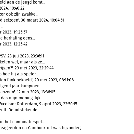
eld aan de jeugd komt...
024, 10:40:22
er ook zijn zwakke...
 seizoen', 30 maart 2024, 10:04:51
...
2023, 19:25:57
de herhaling eens...
2023, 12:25:42
V, 23 juli 2023, 23:36:11
len wel, maar als ze...
jgen?', 29 mei 2023, 22:29:44
 hoe hij als speler...
en flink bekoeld', 20 mei 2023, 08:11:06
olgend jaar kampioen...
izoen', 12 mei 2023, 13:36:05
, das mijn mening, lijkt...
xcelsior Rotterdam, 9 april 2023, 22:50:15
elt. De uitstekende...
n het combinatiespel...
 reageerden na Cambuur-uit was bijzonder',