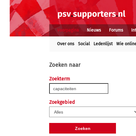
Voorpagina
Nieuws
Forums
In
Over ons
Social
Ledenlijst
Wie onlin
Zoeken naar
Zoekterm
Zoekgebied