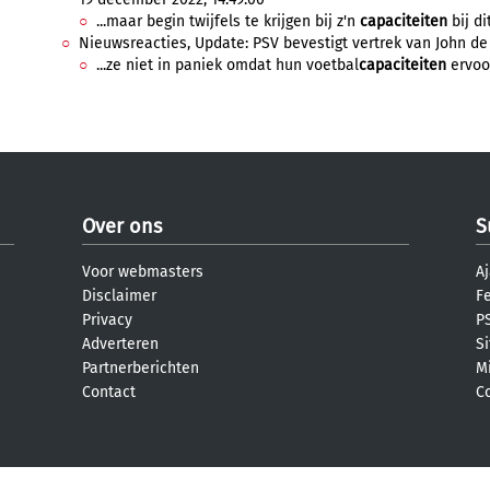
...maar begin twijfels te krijgen bij z'n
capaciteiten
bij di
Nieuwsreacties, Update: PSV bevestigt vertrek van John de 
...ze niet in paniek omdat hun voetbal
capaciteiten
ervoor
Over ons
S
Voor webmasters
Aj
Disclaimer
F
Privacy
PS
Adverteren
S
Partnerberichten
M
Contact
C