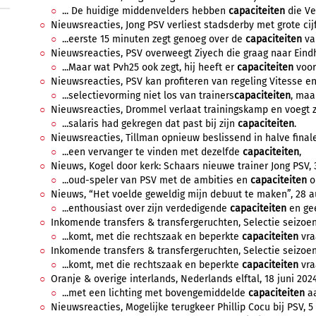
... De huidige middenvelders hebben
capaciteiten
die Ve
Nieuwsreacties, Jong PSV verliest stadsderby met grote cijf
...eerste 15 minuten zegt genoeg over de
capaciteiten
van
Nieuwsreacties, PSV overweegt Ziyech die graag naar Eindh
...Maar wat Pvh25 ook zegt, hij heeft er
capaciteiten
voor
Nieuwsreacties, PSV kan profiteren van regeling Vitesse en 
...selectievorming niet los van trainers
capaciteiten
, maa
Nieuwsreacties, Drommel verlaat trainingskamp en voegt zich
...salaris had gekregen dat past bij zijn
capaciteiten
.
Nieuwsreacties, Tillman opnieuw beslissend in halve finale 
...een vervanger te vinden met dezelfde
capaciteiten
,
Nieuws, Kogel door kerk: Schaars nieuwe trainer Jong PSV, 3
...oud-speler van PSV met de ambities en
capaciteiten
om
Nieuws, “Het voelde geweldig mijn debuut te maken”, 28 a
...enthousiast over zijn verdedigende
capaciteiten
en gee
Inkomende transfers & transfergeruchten, Selectie seizoen 
...komt, met die rechtszaak en beperkte
capaciteiten
vraa
Inkomende transfers & transfergeruchten, Selectie seizoen 
...komt, met die rechtszaak en beperkte
capaciteiten
vraa
Oranje & overige interlands, Nederlands elftal, 18 juni 2024
...met een lichting met bovengemiddelde
capaciteiten
aa
Nieuwsreacties, Mogelijke terugkeer Phillip Cocu bij PSV, 5 