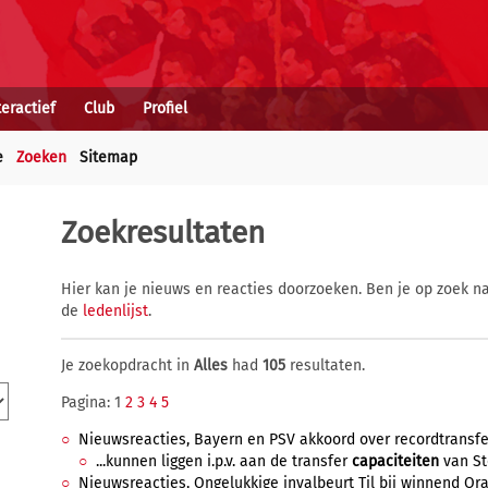
teractief
Club
Profiel
e
Zoeken
Sitemap
Zoekresultaten
Hier kan je nieuws en reacties doorzoeken. Ben je op zoek na
de
ledenlijst
.
Je zoekopdracht in
Alles
had
105
resultaten.
Pagina: 1
2
3
4
5
Nieuwsreacties, Bayern en PSV akkoord over recordtransfer S
...kunnen liggen i.p.v. aan de transfer
capaciteiten
van St
Nieuwsreacties, Ongelukkige invalbeurt Til bij winnend Oranj