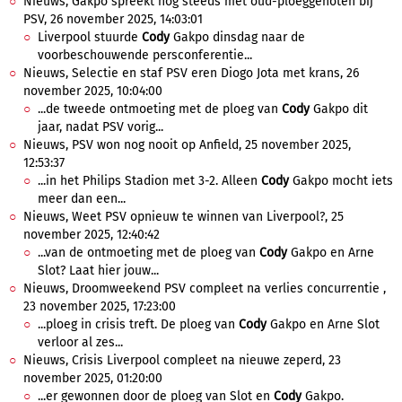
Nieuws, Gakpo spreekt nog steeds met oud-ploeggenoten bij
PSV, 26 november 2025, 14:03:01
Liverpool stuurde
Cody
Gakpo dinsdag naar de
voorbeschouwende persconferentie...
Nieuws, Selectie en staf PSV eren Diogo Jota met krans, 26
november 2025, 10:04:00
...de tweede ontmoeting met de ploeg van
Cody
Gakpo dit
jaar, nadat PSV vorig...
Nieuws, PSV won nog nooit op Anfield, 25 november 2025,
12:53:37
...in het Philips Stadion met 3-2. Alleen
Cody
Gakpo mocht iets
meer dan een...
Nieuws, Weet PSV opnieuw te winnen van Liverpool?, 25
november 2025, 12:40:42
...van de ontmoeting met de ploeg van
Cody
Gakpo en Arne
Slot? Laat hier jouw...
Nieuws, Droomweekend PSV compleet na verlies concurrentie ,
23 november 2025, 17:23:00
...ploeg in crisis treft. De ploeg van
Cody
Gakpo en Arne Slot
verloor al zes...
Nieuws, Crisis Liverpool compleet na nieuwe zeperd, 23
november 2025, 01:20:00
...er gewonnen door de ploeg van Slot en
Cody
Gakpo.