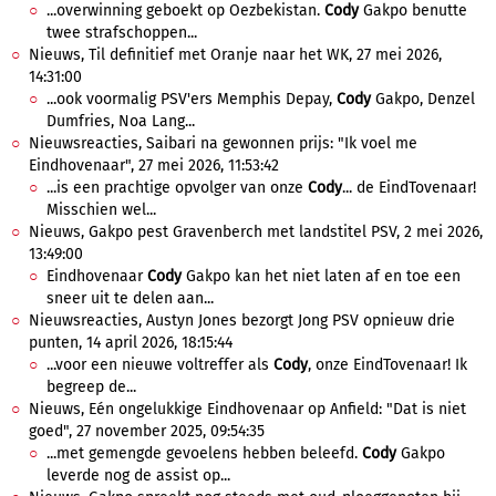
...overwinning geboekt op Oezbekistan.
Cody
Gakpo benutte
twee strafschoppen...
Nieuws, Til definitief met Oranje naar het WK, 27 mei 2026,
14:31:00
...ook voormalig PSV'ers Memphis Depay,
Cody
Gakpo, Denzel
Dumfries, Noa Lang...
Nieuwsreacties, Saibari na gewonnen prijs: "Ik voel me
Eindhovenaar", 27 mei 2026, 11:53:42
...is een prachtige opvolger van onze
Cody
... de EindTovenaar!
Misschien wel...
Nieuws, Gakpo pest Gravenberch met landstitel PSV, 2 mei 2026,
13:49:00
Eindhovenaar
Cody
Gakpo kan het niet laten af en toe een
sneer uit te delen aan...
Nieuwsreacties, Austyn Jones bezorgt Jong PSV opnieuw drie
punten, 14 april 2026, 18:15:44
...voor een nieuwe voltreffer als
Cody
, onze EindTovenaar! Ik
begreep de...
Nieuws, Eén ongelukkige Eindhovenaar op Anfield: "Dat is niet
goed", 27 november 2025, 09:54:35
...met gemengde gevoelens hebben beleefd.
Cody
Gakpo
leverde nog de assist op...