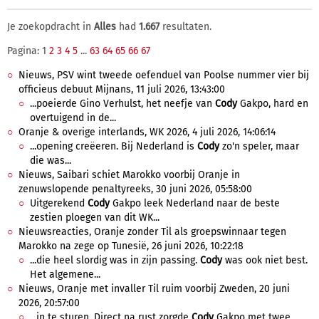
Je zoekopdracht in
Alles
had
1.667
resultaten.
Pagina: 1
2
3
4
5
...
63
64
65
66
67
Nieuws, PSV wint tweede oefenduel van Poolse nummer vier bij
officieus debuut Mijnans, 11 juli 2026, 13:43:00
...poeierde Gino Verhulst, het neefje van
Cody
Gakpo, hard en
overtuigend in de...
Oranje & overige interlands, WK 2026, 4 juli 2026, 14:06:14
...opening creëeren. Bij Nederland is
Cody
zo'n speler, maar
die was...
Nieuws, Saibari schiet Marokko voorbij Oranje in
zenuwslopende penaltyreeks, 30 juni 2026, 05:58:00
Uitgerekend
Cody
Gakpo leek Nederland naar de beste
zestien ploegen van dit WK...
Nieuwsreacties, Oranje zonder Til als groepswinnaar tegen
Marokko na zege op Tunesië, 26 juni 2026, 10:22:18
...die heel slordig was in zijn passing.
Cody
was ook niet best.
Het algemene...
Nieuws, Oranje met invaller Til ruim voorbij Zweden, 20 juni
2026, 20:57:00
...in te sturen. Direct na rust zorgde
Cody
Gakpo met twee