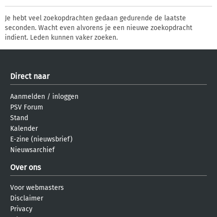
Je hebt veel zoekopdrachten gedaan gedurende de laatste
seconden. Wacht even alvorens je een nieuwe zoekopdracht
indient. Leden kunnen vaker zoeken.
Direct naar
Aanmelden
/
inloggen
PSV Forum
Stand
Kalender
E-zine (nieuwsbrief)
Nieuwsarchief
Over ons
Voor webmasters
Disclaimer
Privacy