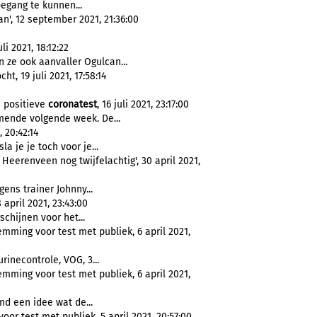
egang te kunnen...
n', 12 september 2021, 21:36:00
i 2021, 18:12:22
 ze ook aanvaller Ogulcan...
t, 19 juli 2021, 17:58:14
 positieve
coronatest
, 16 juli 2021, 23:17:00
mende volgende week. De...
 20:42:14
sla je je toch voor je...
erenveen nog twijfelachtig', 30 april 2021,
gens trainer Johnny...
 april 2021, 23:43:00
hijnen voor het...
mming voor test met publiek, 6 april 2021,
urinecontrole, VOG, 3...
mming voor test met publiek, 6 april 2021,
d een idee wat de...
r test met publiek, 5 april 2021, 20:57:00