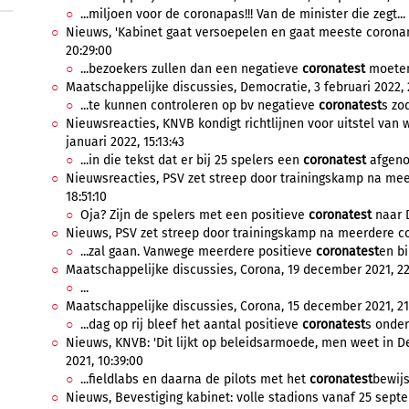
...miljoen voor de coronapas!!! Van de minister die zegt...
Nieuws, 'Kabinet gaat versoepelen en gaat meeste coronam
20:29:00
...bezoekers zullen dan een negatieve
coronatest
moeten 
Maatschappelijke discussies, Democratie, 3 februari 2022, 
...te kunnen controleren op bv negatieve
coronatest
s zo
Nieuwsreacties, KNVB kondigt richtlijnen voor uitstel van 
januari 2022, 15:13:43
...in die tekst dat er bij 25 spelers een
coronatest
afgeno
Nieuwsreacties, PSV zet streep door trainingskamp na mee
18:51:10
Oja? Zijn de spelers met een positieve
coronatest
naar D
Nieuws, PSV zet streep door trainingskamp na meerdere co
...zal gaan. Vanwege meerdere positieve
coronatest
en bi
Maatschappelijke discussies, Corona, 19 december 2021, 22
...
Maatschappelijke discussies, Corona, 15 december 2021, 21
...dag op rij bleef het aantal positieve
coronatest
s onder 
Nieuws, KNVB: 'Dit lijkt op beleidsarmoede, men weet in 
2021, 10:39:00
...fieldlabs en daarna de pilots met het
coronatest
bewijs
Nieuws, Bevestiging kabinet: volle stadions vanaf 25 septe