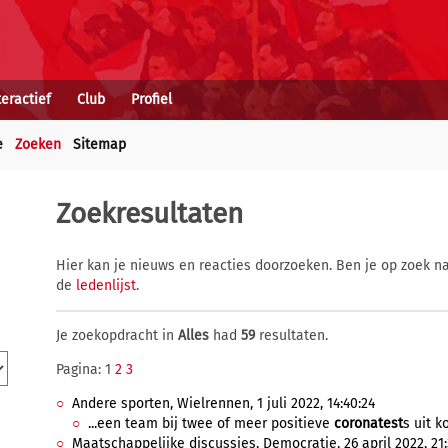
teractief
Club
Profiel
e
Zoeken
Sitemap
Zoekresultaten
Hier kan je nieuws en reacties doorzoeken. Ben je op zoek na
de
ledenlijst
.
Je zoekopdracht in
Alles
had
59
resultaten.
Pagina: 1
2
3
Andere sporten, Wielrennen, 1 juli 2022, 14:40:24
...een team bij twee of meer positieve
coronatest
s uit k
Maatschappelijke discussies, Democratie, 26 april 2022, 21: