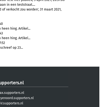
an in een teststraat....
rd of verkocht zou worden', 31 maart 2021,
40
heen hing. Artikel...
43
heen hing. Artikel...
7:52
chreef op 23...
upporters.nl
ax.supporters.nl
eyenoord.supporters.nl
V.supporters.nl