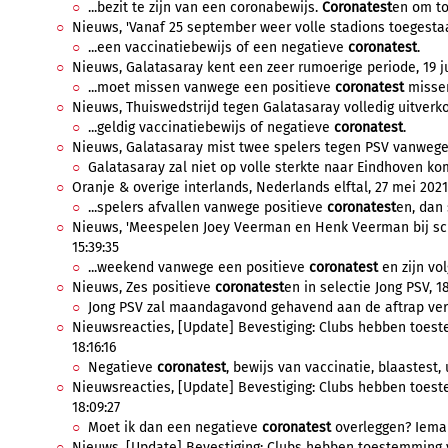
...bezit te zijn van een coronabewijs.
Coronatest
en om to
Nieuws, 'Vanaf 25 september weer volle stadions toegestaa
...een vaccinatiebewijs of een negatieve
coronatest
.
Nieuws, Galatasaray kent een zeer rumoerige periode, 19 jul
...moet missen vanwege een positieve
coronatest
missen
Nieuws, Thuiswedstrijd tegen Galatasaray volledig uitverkoch
...geldig vaccinatiebewijs of negatieve
coronatest
.
Nieuws, Galatasaray mist twee spelers tegen PSV vanwege
Galatasaray zal niet op volle sterkte naar Eindhoven ko
Oranje & overige interlands, Nederlands elftal, 27 mei 2021,
...spelers afvallen vanwege positieve
coronatest
en, dan 
Nieuws, 'Meespelen Joey Veerman en Henk Veerman bij sc He
15:39:35
...weekend vanwege een positieve
coronatest
en zijn vol
Nieuws, Zes positieve
coronatest
en in selectie Jong PSV, 18
Jong PSV zal maandagavond gehavend aan de aftrap versc
Nieuwsreacties, [Update] Bevestiging: Clubs hebben toeste
18:16:16
Negatieve
coronatest
, bewijs van vaccinatie, blaastest, 
Nieuwsreacties, [Update] Bevestiging: Clubs hebben toeste
18:09:27
Moet ik dan een negatieve
coronatest
overleggen? Ieman
Nieuws, [Update] Bevestiging: Clubs hebben toestemming voo