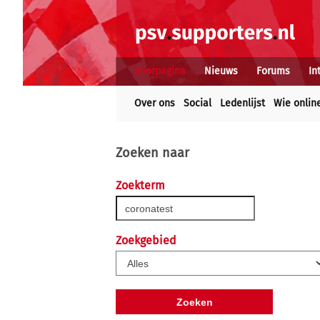
Voorpagina
Nieuws
Forums
In
Over ons
Social
Ledenlijst
Wie onlin
Zoeken naar
Zoekterm
Zoekgebied