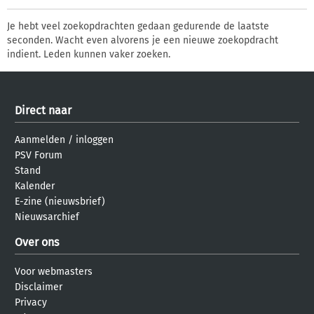
Je hebt veel zoekopdrachten gedaan gedurende de laatste
seconden. Wacht even alvorens je een nieuwe zoekopdracht
indient. Leden kunnen vaker zoeken.
Direct naar
Aanmelden
/
inloggen
PSV Forum
Stand
Kalender
E-zine (nieuwsbrief)
Nieuwsarchief
Over ons
Voor webmasters
Disclaimer
Privacy