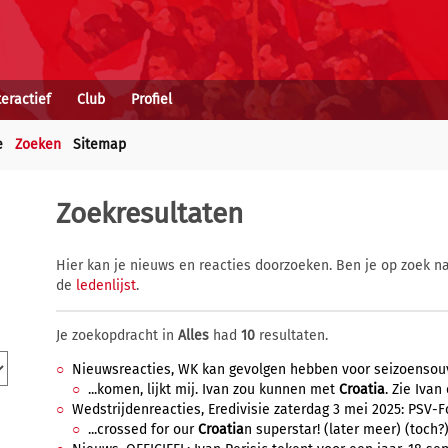
teractief
Club
Profiel
e
Zoeken
Sitemap
Zoekresultaten
Hier kan je nieuws en reacties doorzoeken. Ben je op zoek na
de
ledenlijst
.
Je zoekopdracht in
Alles
had
10
resultaten.
Nieuwsreacties, WK kan gevolgen hebben voor seizoensouve
...komen, lijkt mij. Ivan zou kunnen met
Croatia
. Zie Ivan
Wedstrijdenreacties, Eredivisie zaterdag 3 mei 2025: PSV-Fo
...crossed for our
Croatia
n superstar! (later meer) (toch?