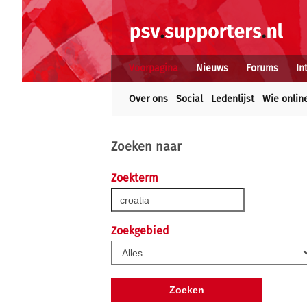
Voorpagina
Nieuws
Forums
In
Over ons
Social
Ledenlijst
Wie onlin
Zoeken naar
Zoekterm
Zoekgebied