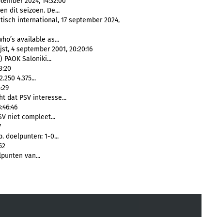
ptember 2024, 14:32:00
en dit seizoen. De...
isch international, 17 september 2024,
ho’s available as...
jst, 4 september 2001, 20:20:16
.) PAOK Saloniki...
8:20
2.250 4.375...
:29
t dat PSV interesse...
:46:46
V niet compleet...
7
. doelpunten: 1-0...
52
punten van...