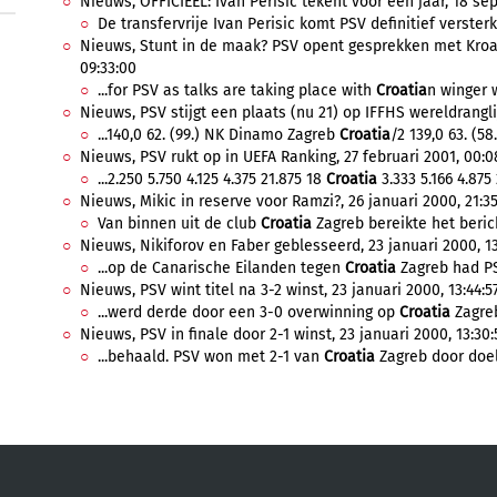
Nieuws, OFFICIEEL: Ivan Perisic tekent voor een jaar, 18 se
De transfervrije Ivan Perisic komt PSV definitief versterk
Nieuws, Stunt in de maak? PSV opent gesprekken met Kroat
09:33:00
...for PSV as talks are taking place with
Croatia
n winger w
Nieuws, PSV stijgt een plaats (nu 21) op IFFHS wereldrangli
...140,0 62. (99.) NK Dinamo Zagreb
Croatia
/2 139,0 63. (58
Nieuws, PSV rukt op in UEFA Ranking, 27 februari 2001, 00:0
...2.250 5.750 4.125 4.375 21.875 18
Croatia
3.333 5.166 4.875 
Nieuws, Mikic in reserve voor Ramzi?, 26 januari 2000, 21:35
Van binnen uit de club
Croatia
Zagreb bereikte het berich
Nieuws, Nikiforov en Faber geblesseerd, 23 januari 2000, 13
...op de Canarische Eilanden tegen
Croatia
Zagreb had PS
Nieuws, PSV wint titel na 3-2 winst, 23 januari 2000, 13:44:5
...werd derde door een 3-0 overwinning op
Croatia
Zagreb
Nieuws, PSV in finale door 2-1 winst, 23 januari 2000, 13:30:
...behaald. PSV won met 2-1 van
Croatia
Zagreb door doel