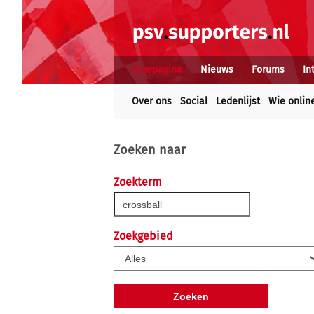
Voorpagina
Nieuws
Forums
In
Over ons
Social
Ledenlijst
Wie onlin
Zoeken naar
Zoekterm
Zoekgebied