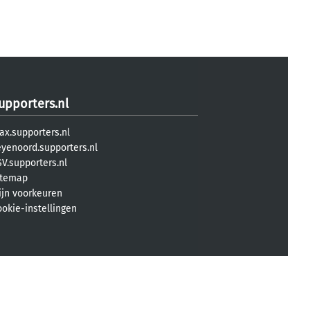
upporters.nl
ax.supporters.nl
eyenoord.supporters.nl
V.supporters.nl
itemap
ijn voorkeuren
ookie-instellingen