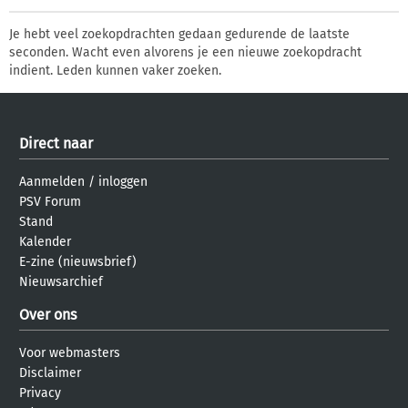
Je hebt veel zoekopdrachten gedaan gedurende de laatste
seconden. Wacht even alvorens je een nieuwe zoekopdracht
indient. Leden kunnen vaker zoeken.
Direct naar
Aanmelden
/
inloggen
PSV Forum
Stand
Kalender
E-zine (nieuwsbrief)
Nieuwsarchief
Over ons
Voor webmasters
Disclaimer
Privacy