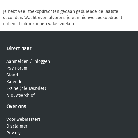
Je hebt veel zoekopdrachten gedaan gedurende de laatste
seconden. Wacht even alvorens je een nieuwe zoekopdracht
indient. Leden kunnen vaker zoeken.
Direct naar
Aanmelden
/
inloggen
PSV Forum
Stand
Kalender
E-zine (nieuwsbrief)
Nieuwsarchief
Over ons
Voor webmasters
Disclaimer
Privacy