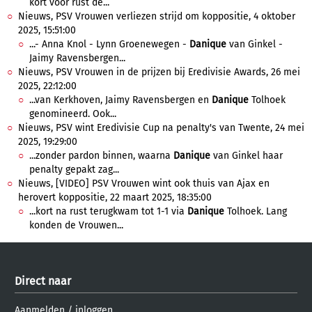
kort voor rust de...
Nieuws, PSV Vrouwen verliezen strijd om koppositie, 4 oktober
2025, 15:51:00
...- Anna Knol - Lynn Groenewegen -
Danique
van Ginkel -
Jaimy Ravensbergen...
Nieuws, PSV Vrouwen in de prijzen bij Eredivisie Awards, 26 mei
2025, 22:12:00
...van Kerkhoven, Jaimy Ravensbergen en
Danique
Tolhoek
genomineerd. Ook...
Nieuws, PSV wint Eredivisie Cup na penalty's van Twente, 24 mei
2025, 19:29:00
...zonder pardon binnen, waarna
Danique
van Ginkel haar
penalty gepakt zag...
Nieuws, [VIDEO] PSV Vrouwen wint ook thuis van Ajax en
herovert koppositie, 22 maart 2025, 18:35:00
...kort na rust terugkwam tot 1-1 via
Danique
Tolhoek. Lang
konden de Vrouwen...
Direct naar
Aanmelden
/
inloggen