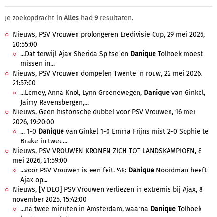
Je zoekopdracht in
Alles
had
9
resultaten.
Nieuws, PSV Vrouwen prolongeren Eredivisie Cup, 29 mei 2026,
20:55:00
...Dat terwijl Ajax Sherida Spitse en
Danique
Tolhoek moest
missen in...
Nieuws, PSV Vrouwen dompelen Twente in rouw, 22 mei 2026,
21:57:00
...Lemey, Anna Knol, Lynn Groenewegen,
Danique
van Ginkel,
Jaimy Ravensbergen,...
Nieuws, Geen historische dubbel voor PSV Vrouwen, 16 mei
2026, 19:20:00
... 1-0
Danique
van Ginkel 1-0 Emma Frijns mist 2-0 Sophie te
Brake in twee...
Nieuws, PSV VROUWEN KRONEN ZICH TOT LANDSKAMPIOEN, 8
mei 2026, 21:59:00
...voor PSV Vrouwen is een feit. '48:
Danique
Noordman heeft
Ajax op...
Nieuws, [VIDEO] PSV Vrouwen verliezen in extremis bij Ajax, 8
november 2025, 15:42:00
...na twee minuten in Amsterdam, waarna
Danique
Tolhoek